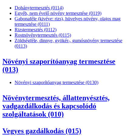
Dohánytermesztés (0114)
Egyéb, nem évelő növény termesztése (0119)
Gabonaféle (kivéve: rizs), hüvelyes növény, olajos mag
termesztése (0111)
Rizstermesztés (0112)
Rostnövénytermesztés (0115)
Zöldségféle, dinnye, gyökér-, gumósnövény termesztése
(0113)
Növényi szaporítóanyag termesztése
(013)
Növényi szaporítóanyag termesztése (0130)
Növénytermesztés, állattenyésztés,
vadgazdálkodás és kapcsolódó
szolgáltatások (010)
Vegyes gazdálkodás (015)