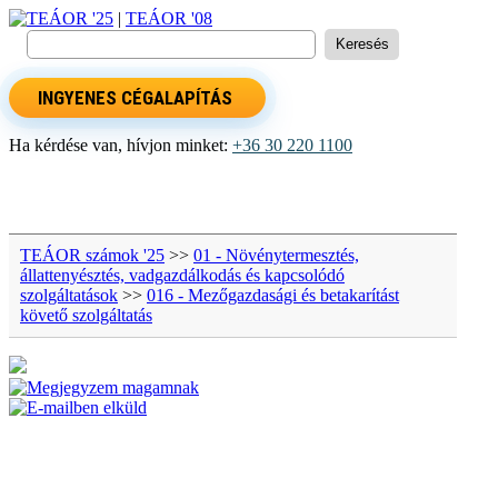
TEÁOR '25
|
TEÁOR '08
INGYENES CÉGALAPÍTÁS
Ha kérdése van, hívjon minket:
+36 30 220 1100
TEÁOR számok '25
>>
01 - Növénytermesztés,
állattenyésztés, vadgazdálkodás és kapcsolódó
szolgáltatások
>>
016 - Mezőgazdasági és betakarítást
követő szolgáltatás