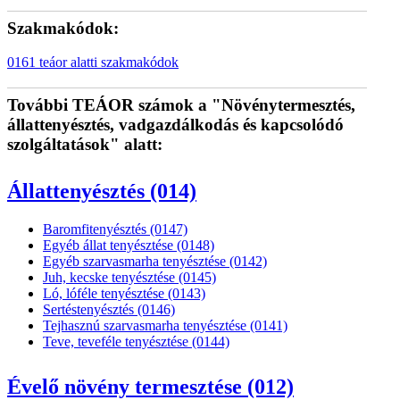
Szakmakódok:
0161 teáor alatti szakmakódok
További TEÁOR számok a "Növénytermesztés,
állattenyésztés, vadgazdálkodás és kapcsolódó
szolgáltatások" alatt:
Állattenyésztés (014)
Baromfitenyésztés (0147)
Egyéb állat tenyésztése (0148)
Egyéb szarvasmarha tenyésztése (0142)
Juh, kecske tenyésztése (0145)
Ló, lóféle tenyésztése (0143)
Sertéstenyésztés (0146)
Tejhasznú szarvasmarha tenyésztése (0141)
Teve, teveféle tenyésztése (0144)
Évelő növény termesztése (012)