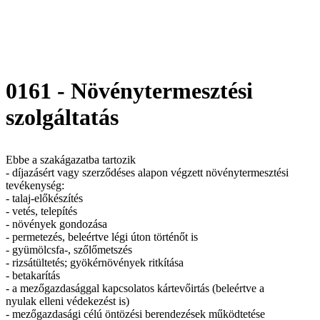
0161 - Növénytermesztési
szolgáltatás
Ebbe a szakágazatba tartozik
- díjazásért vagy szerződéses alapon végzett növénytermesztési
tevékenység:
- talaj-előkészítés
- vetés, telepítés
- növények gondozása
- permetezés, beleértve légi úton történőt is
- gyümölcsfa-, szőlőmetszés
- rizsátültetés; gyökérnövények ritkítása
- betakarítás
- a mezőgazdasággal kapcsolatos kártevőirtás (beleértve a
nyulak elleni védekezést is)
- mezőgazdasági célú öntözési berendezések működtetése