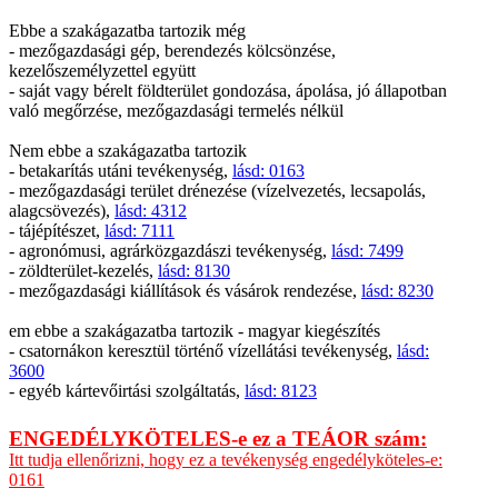
Ebbe a szakágazatba tartozik még
- mezőgazdasági gép, berendezés kölcsönzése,
kezelőszemélyzettel együtt
- saját vagy bérelt földterület gondozása, ápolása, jó állapotban
való megőrzése, mezőgazdasági termelés nélkül
Nem ebbe a szakágazatba tartozik
- betakarítás utáni tevékenység,
lásd: 0163
- mezőgazdasági terület drénezése (vízelvezetés, lecsapolás,
alagcsövezés),
lásd: 4312
- tájépítészet,
lásd: 7111
- agronómusi, agrárközgazdászi tevékenység,
lásd: 7499
- zöldterület-kezelés,
lásd: 8130
- mezőgazdasági kiállítások és vásárok rendezése,
lásd: 8230
em ebbe a szakágazatba tartozik - magyar kiegészítés
- csatornákon keresztül történő vízellátási tevékenység,
lásd:
3600
- egyéb kártevőirtási szolgáltatás,
lásd: 8123
ENGEDÉLYKÖTELES-e ez a TEÁOR szám:
Itt tudja ellenőrizni, hogy ez a tevékenység engedélyköteles-e:
0161