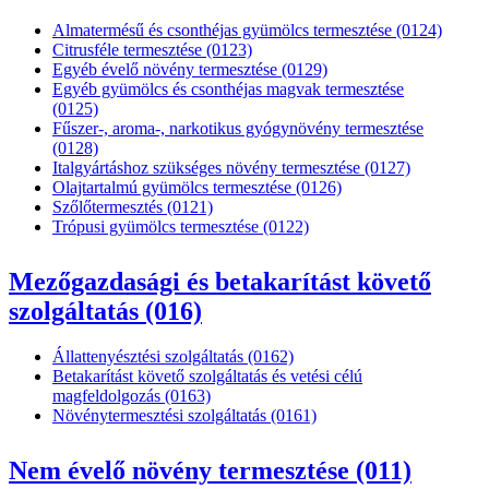
Almatermésű és csonthéjas gyümölcs termesztése (0124)
Citrusféle termesztése (0123)
Egyéb évelő növény termesztése (0129)
Egyéb gyümölcs és csonthéjas magvak termesztése
(0125)
Fűszer-, aroma-, narkotikus gyógynövény termesztése
(0128)
Italgyártáshoz szükséges növény termesztése (0127)
Olajtartalmú gyümölcs termesztése (0126)
Szőlőtermesztés (0121)
Trópusi gyümölcs termesztése (0122)
Mezőgazdasági és betakarítást követő
szolgáltatás (016)
Állattenyésztési szolgáltatás (0162)
Betakarítást követő szolgáltatás és vetési célú
magfeldolgozás (0163)
Növénytermesztési szolgáltatás (0161)
Nem évelő növény termesztése (011)