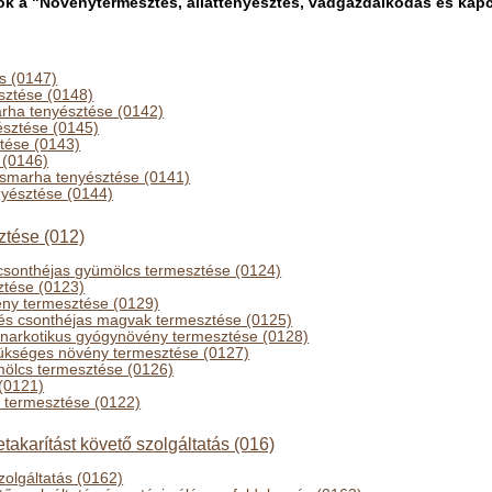
 a "Növénytermesztés, állattenyésztés, vadgazdálkodás és kapcs
s (0147)
észtése (0148)
rha tenyésztése (0142)
észtése (0145)
ztése (0143)
 (0146)
asmarha tenyésztése (0141)
nyésztése (0144)
ztése (012)
sonthéjas gyümölcs termesztése (0124)
ztése (0123)
ny termesztése (0129)
és csonthéjas magvak termesztése (0125)
 narkotikus gyógynövény termesztése (0128)
zükséges növény termesztése (0127)
mölcs termesztése (0126)
(0121)
 termesztése (0122)
akarítást követő szolgáltatás (016)
szolgáltatás (0162)