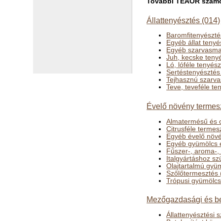
További TEÁOR számok
Állattenyésztés (014)
Baromfitenyészté
Egyéb állat teny
Egyéb szarvasma
Juh, kecske teny
Ló, lóféle tenyés
Sertéstenyésztés
Tejhasznú szarv
Teve, teveféle te
Évelő növény termes
Almatermésű és c
Citrusféle termes
Egyéb évelő növé
Egyéb gyümölcs 
Fűszer-, aroma-,
Italgyártáshoz s
Olajtartalmú gyü
Szőlőtermesztés 
Trópusi gyümölcs
Mezőgazdasági és bet
Állattenyésztési 