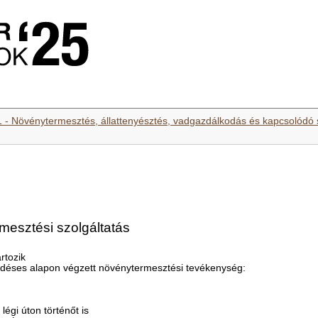
1 - Növénytermesztés, állattenyésztés, vadgazdálkodás és kapcsolódó 
mesztési szolgáltatás
rtozik
ződéses alapon végzett növénytermesztési tevékenység:
légi úton történőt is