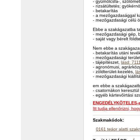
- gyümölcsfa-, szőlőme
- rizsátültetés; gyökérn
- betakarítás
- a mezőgazdasággal kap
- mezőgazdasági célú 
Ebbe a szakágazatba ta
- mezőgazdasági gép, b
- saját vagy bérelt föl
Nem ebbe a szakágazat
- betakarítás utáni tev
- mezőgazdasági terüle
- tájépítészet,
lásd: 711
- agronómusi, agrárkö
- zöldterület-kezelés,
lá
- mezőgazdasági kiállí
em ebbe a szakágazatba
- csatornákon keresztül
- egyéb kártevőirtási sz
ENGEDÉLYKÖTELES-e 
Itt tudja ellenőrizni, 
Szakmakódok:
0161 teáor alatti sza