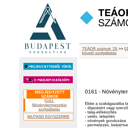
TEÁOR számok '25
>>
0
követő szolgáltatás
0161 - Növényter
MEGJEGYZETT
SZÁMOK
0161
Ebbe a szakágazatba ta
Növénytermesztési
- díjazásért vagy szer
szolgáltatás
- talaj-előkészítés
- vetés, telepítés
MUTASD EGYSZERRE
- növények gondozása
- permetezés, beleértve 