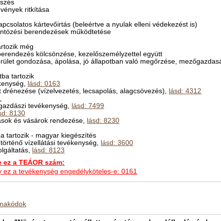
tszés
övények ritkítása
csolatos kártevőirtás (beleértve a nyulak elleni védekezést is)
öntözési berendezések működtetése
rtozik még
erendezés kölcsönzése, kezelőszemélyzettel együtt
dterület gondozása, ápolása, jó állapotban való megőrzése, mezőgazdasá
ba tartozik
ékenység,
lásd: 0163
t drénezése (vízelvezetés, lecsapolás, alagcsövezés),
lásd: 4312
1
zgazdászi tevékenység,
lásd: 7499
sd: 8130
tások és vásárok rendezése,
lásd: 8230
 tartozik - magyar kiegészítés
 történő vízellátási tevékenység,
lásd: 3600
olgáltatás,
lásd: 8123
ez a TEÁOR szám:
hogy ez a tevékenység engedélyköteles-e: 0161
kmakódok