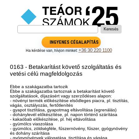
INGYENES CÉGALAPÍTÁS
+36 30 220 1100
Ha kérdése van, hívjon minket:
0163 - Betakarítást követő szolgáltatás és
vetési célú magfeldolgozás
Ebbe a szakágazatba tartozik
Ebbe a szakágazatba tartoznak a betakarítást követő
szolgáltatások, díjazásért vagy szerződéses alapon:
- növényi termék előkészítése elsődleges piacra, pl. tisztítás,
vágás, osztályozás, fertőtlenítés
- gyapot tisztítása, gyapotmag eltávolítása (egrenálás)
- dohánylevél előkészítése, pl. napon történő szárítása
- kakaóbab előkészítése, pl. héj eltávolítása
- gyümölcs viaszolása
- gyümölcs, zöldségféle, fűszernövény, fűszer, gyógynövény
és dohány szárítása
- gyógynövények válogatása, tisztítása és vágása