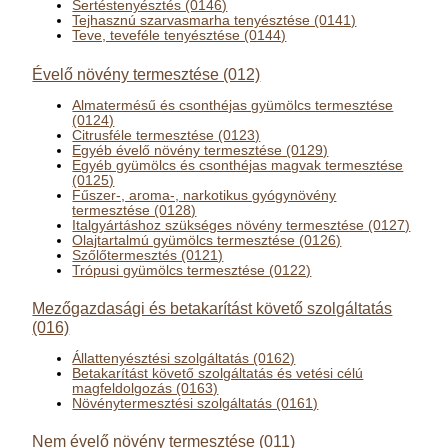
Sertéstenyésztés (0146)
Tejhasznú szarvasmarha tenyésztése (0141)
Teve, teveféle tenyésztése (0144)
Évelő növény termesztése (012)
Almatermésű és csonthéjas gyümölcs termesztése
(0124)
Citrusféle termesztése (0123)
Egyéb évelő növény termesztése (0129)
Egyéb gyümölcs és csonthéjas magvak termesztése
(0125)
Fűszer-, aroma-, narkotikus gyógynövény
termesztése (0128)
Italgyártáshoz szükséges növény termesztése (0127)
Olajtartalmú gyümölcs termesztése (0126)
Szőlőtermesztés (0121)
Trópusi gyümölcs termesztése (0122)
Mezőgazdasági és betakarítást követő szolgáltatás
(016)
Állattenyésztési szolgáltatás (0162)
Betakarítást követő szolgáltatás és vetési célú
magfeldolgozás (0163)
Növénytermesztési szolgáltatás (0161)
Nem évelő növény termesztése (011)