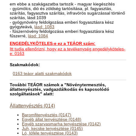
em ebbe a szakágazatba tartozik - magyar kiegészítés
- gyümölcs, dió és zöldség tartósítása, pl. fagyasztás,
szárítás, fagyasztva szárítás, infravörös sugárzással történő
szárítás, lásd:1039
- gyógynövény feldolgozása emberi fogyasztásra kész
gyógyteává,
lásd: 1083
- fűszernövény feldolgozása emberi fogyasztásra kész
fűszerré,
lásd: 1084
ENGEDÉLYKÖTELES-e ez a TEÁOR szám:
Itt tudja ellenőrizni, hogy ez a tevékenység engedélyköteles-
e: 0163
Szakmakódok:
0163 teáor alatti szakmakódok
További TEÁOR számok a "Növénytermesztés,
állattenyésztés, vadgazdálkodás és kapcsolódó
szolgáltatások" alatt:
Állattenyésztés (014)
Baromfitenyésztés (0147)
Egyéb állat tenyésztése (0148)
Egyéb szarvasmarha tenyésztése (0142)
Juh, kecske tenyésztése (0145)
Ló, lóféle tenyésztése (0143)