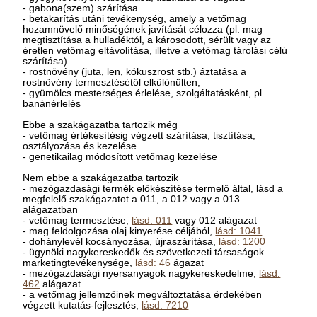
- gabona(szem) szárítása
- betakarítás utáni tevékenység, amely a vetőmag
hozamnövelő minőségének javítását célozza (pl. mag
megtisztítása a hulladéktól, a károsodott, sérült vagy az
éretlen vetőmag eltávolítása, illetve a vetőmag tárolási célú
szárítása)
- rostnövény (juta, len, kókuszrost stb.) áztatása a
rostnövény termesztésétől elkülönülten,
- gyümölcs mesterséges érlelése, szolgáltatásként, pl.
banánérlelés
Ebbe a szakágazatba tartozik még
- vetőmag értékesítésig végzett szárítása, tisztítása,
osztályozása és kezelése
- genetikailag módosított vetőmag kezelése
Nem ebbe a szakágazatba tartozik
- mezőgazdasági termék előkészítése termelő által, lásd a
megfelelő szakágazatot a 011, a 012 vagy a 013
alágazatban
- vetőmag termesztése,
lásd: 011
vagy 012 alágazat
- mag feldolgozása olaj kinyerése céljából,
lásd: 1041
- dohánylevél kocsányozása, újraszárítása,
lásd: 1200
- ügynöki nagykereskedők és szövetkezeti társaságok
marketingtevékenysége,
lásd: 46
ágazat
- mezőgazdasági nyersanyagok nagykereskedelme,
lásd:
462
alágazat
- a vetőmag jellemzőinek megváltoztatása érdekében
végzett kutatás-fejlesztés,
lásd: 7210