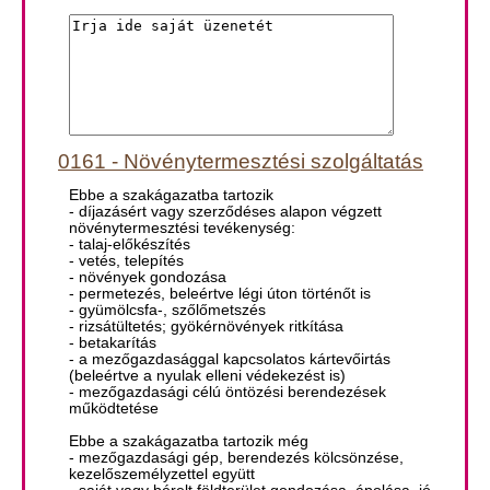
0161 - Növénytermesztési szolgáltatás
Ebbe a szakágazatba tartozik
- díjazásért vagy szerződéses alapon végzett
növénytermesztési tevékenység:
- talaj-előkészítés
- vetés, telepítés
- növények gondozása
- permetezés, beleértve légi úton történőt is
- gyümölcsfa-, szőlőmetszés
- rizsátültetés; gyökérnövények ritkítása
- betakarítás
- a mezőgazdasággal kapcsolatos kártevőirtás
(beleértve a nyulak elleni védekezést is)
- mezőgazdasági célú öntözési berendezések
működtetése
Ebbe a szakágazatba tartozik még
- mezőgazdasági gép, berendezés kölcsönzése,
kezelőszemélyzettel együtt