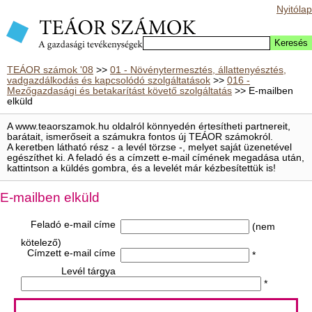
Nyitólap
TEÁOR számok '08
>>
01 - Növénytermesztés, állattenyésztés,
vadgazdálkodás és kapcsolódó szolgáltatások
>>
016 -
Mezőgazdasági és betakarítást követő szolgáltatás
>> E-mailben
elküld
A www.teaorszamok.hu oldalról könnyedén értesítheti partnereit,
barátait, ismerőseit a számukra fontos új TEÁOR számokról.
A keretben látható rész - a levél törzse -, melyet saját üzenetével
egészíthet ki. A feladó és a címzett e-mail címének megadása után,
kattintson a küldés gombra, és a levelét már kézbesítettük is!
E-mailben elküld
Feladó e-mail címe
(nem
kötelező)
Címzett e-mail címe
*
Levél tárgya
*