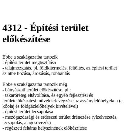
4312 - Építési terület
előkészítése
Ebbe a szakágazatba tartozik
- építési terület megtisztítása
- talajmozgatás, pl. földkitermelés, feltöltés, az építési terület
szintbe hozása, árokásás, robbantás
Ebbe a szakágazatba tartozik még
- bányászati terület előkészítése, pl.:
- takaróréteg eltávolítása, és egyéb fejlesztési és
területelőkészítési műveletek végzése az ásványlelőhelyeken (a
kőolaj és földgázlelőhelyek kivételével)
- építési terület lecsapolása
- mezőgazdasági és erdészeti terület drénezése (vízelvezetés,
lecsapolás, alagcsövezés)
- régészeti feltárás helyszínének előkészítése