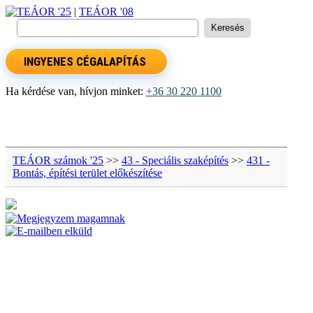
TEÁOR '25
|
TEÁOR '08
INGYENES CÉGALAPÍTÁS
Ha kérdése van, hívjon minket:
+36 30 220 1100
TEÁOR számok '25
>>
43 - Speciális szaképítés
>>
431 -
Bontás, építési terület előkészítése