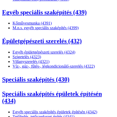
Egyéb speciális szaképítés (439)
Kőművesmunka (4391)
M.n.s. egyéb speciális szaképítés (4399)
Épületgépészeti szerelés (432)
Egyéb épületgépészeti szerelés (4324)
Szigetelés (4323)
Villanyszerelés (4321)
Víz-, gáz-, fűtés-, légkondicionáló-szerelés (4322)
Speciális szaképítés (430)
Speciális szaképítés épületek építésén
(434)
Egyéb speciális szaképítés épületek építésén (4342)
Tetőfedés, tetőszerkezet-építés (4341)