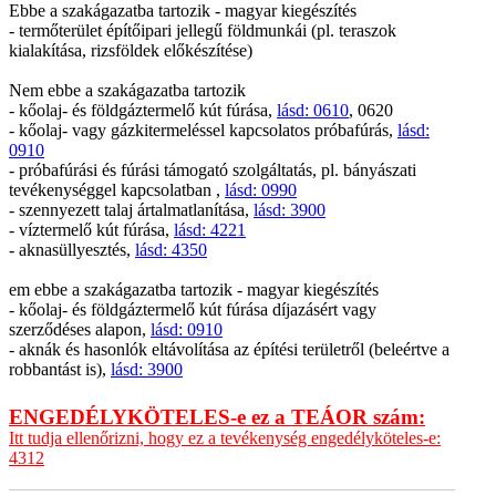
Ebbe a szakágazatba tartozik - magyar kiegészítés
- termőterület építőipari jellegű földmunkái (pl. teraszok
kialakítása, rizsföldek előkészítése)
Nem ebbe a szakágazatba tartozik
- kőolaj- és földgáztermelő kút fúrása,
lásd: 0610
, 0620
- kőolaj- vagy gázkitermeléssel kapcsolatos próbafúrás,
lásd:
0910
- próbafúrási és fúrási támogató szolgáltatás, pl. bányászati
tevékenységgel kapcsolatban ,
lásd: 0990
- szennyezett talaj ártalmatlanítása,
lásd: 3900
- víztermelő kút fúrása,
lásd: 4221
- aknasüllyesztés,
lásd: 4350
em ebbe a szakágazatba tartozik - magyar kiegészítés
- kőolaj- és földgáztermelő kút fúrása díjazásért vagy
szerződéses alapon,
lásd: 0910
- aknák és hasonlók eltávolítása az építési területről (beleértve a
robbantást is),
lásd: 3900
ENGEDÉLYKÖTELES-e ez a TEÁOR szám:
Itt tudja ellenőrizni, hogy ez a tevékenység engedélyköteles-e:
4312