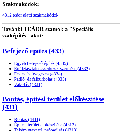
Szakmakódok:
4312 teáor alatti szakmakódok
További TEÁOR számok a "Speciális
szaképítés" alatt:
Befejező építés (433)
Egyéb befejező építés (4335)
Épületasztalos-szerkezet szerelése (4332)
Festés és üvegezés (4334)
Padló- és falburkolás (4333)
Vakolás (4331)
Bontás, építési terület előkészítése
(431)
Bontás (4311)
Építési terület előkészítése (4312)
Talajmintavétel, próbafúrás (4313)