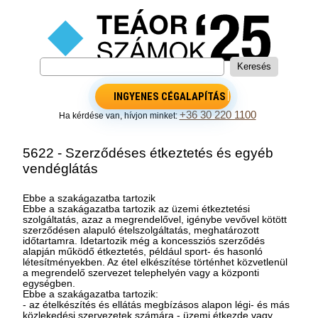
INGYENES CÉGALAPÍTÁS
+36 30 220 1100
Ha kérdése van, hívjon minket:
5622 - Szerződéses étkeztetés és egyéb
vendéglátás
Ebbe a szakágazatba tartozik
Ebbe a szakágazatba tartozik az üzemi étkeztetési
szolgáltatás, azaz a megrendelővel, igénybe vevővel kötött
szerződésen alapuló ételszolgáltatás, meghatározott
időtartamra. Idetartozik még a koncessziós szerződés
alapján működő étkeztetés, például sport- és hasonló
létesítményekben. Az étel elkészítése történhet közvetlenül
a megrendelő szervezet telephelyén vagy a központi
egységben.
Ebbe a szakágazatba tartozik:
- az ételkészítés és ellátás megbízásos alapon légi- és más
közlekedési szervezetek számára - üzemi étkezde vagy