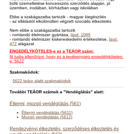
büfé üzemeltetése koncessziós szerződés alapján, pl.
üzemben, irodában, kórházban vagy iskolában
Ebbe a szakágazatba tartozik - magyar kiegészítés
- az ellátástól elkülönülten végzett szociális étkeztetés
Nem ebbe a szakágazatba tartozik
- romlandó élelmiszer gyártása,
lásd: 1089
- romlandó élelmiszer kiskereskedelmi értékesítése,
lásd:
472
alágazat
ENGEDÉLYKÖTELES-e ez a TEÁOR szám:
Itt tudja ellenőrizni, hogy ez a tevékenység engedélyköteles-
e: 5622
Szakmakódok:
5622 teáor alatti szakmakódok
További TEÁOR számok a "Vendéglátás" alatt:
Éttermi, mozgó vendéglátás (561)
Éttermi vendéglátás (5611)
Mozgó vendéglátás (5612)
Rendezvényi étkeztetés, szerződéses étkeztetés és