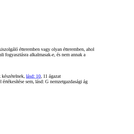
nkiszolgáló étteremben vagy olyan étteremben, ahol
nnali fogyasztásra alkalmasak-e, és nem annak a
k készételnek,
lásd: 10
, 11 ágazat
el értékesítése sem, lásd: G nemzetgazdasági ág