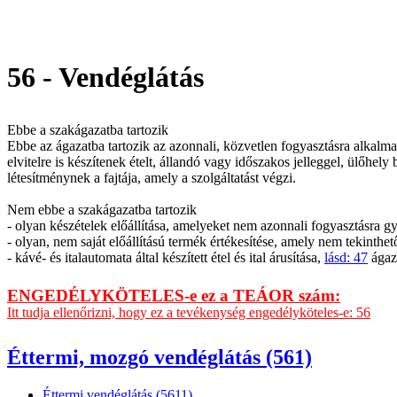
56 - Vendéglátás
Ebbe a szakágazatba tartozik
Ebbe az ágazatba tartozik az azonnali, közvetlen fogyasztásra alkalma
elvitelre is készítenek ételt, állandó vagy időszakos jelleggel, ülőhe
létesítménynek a fajtája, amely a szolgáltatást végzi.
Nem ebbe a szakágazatba tartozik
- olyan készételek előállítása, amelyeket nem azonnali fogyasztásra 
- olyan, nem saját előállítású termék értékesítése, amely nem tekinthe
- kávé- és italautomata által készített étel és ital árusítása,
lásd: 47
ágaz
ENGEDÉLYKÖTELES-e ez a TEÁOR szám:
Itt tudja ellenőrizni, hogy ez a tevékenység engedélyköteles-e: 56
Éttermi, mozgó vendéglátás (561)
Éttermi vendéglátás (5611)