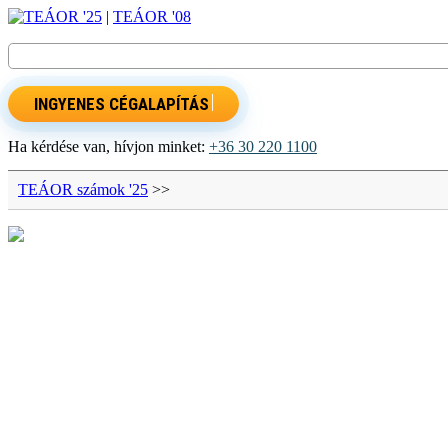
TEÁOR '25
|
TEÁOR '08
INGYENES CÉGALAPÍTÁS
Ha kérdése van, hívjon minket:
+36 30 220 1100
TEÁOR számok '25
>>