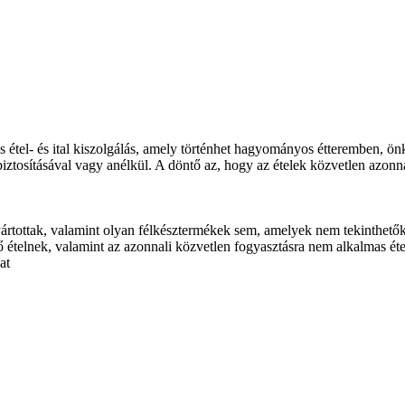
s étel- és ital kiszolgálás, amely történhet hagyományos étteremben, ö
ly biztosításával vagy anélkül. A döntő az, hogy az ételek közvetlen azo
gyártottak, valamint olyan félkésztermékek sem, amelyek nem tekinthető
tő ételnek, valamint az azonnali közvetlen fogyasztásra nem alkalmas ét
at