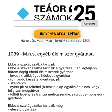
INGYENES CÉGALAPÍTÁS
+36 30 220 1100
Ha kérdése van, hívjon minket:
1089 - M.n.s. egyéb élelmiszer gyártása
Ebbe a szakágazatba tartozik
Ebbe a szakágazatba tartozik a gyártása után legfeljebb
három napig ehető élelmiszerek gyártása:
- levesek, zöldséges húsleves gyártása
- romlandó készétel gyártása, pl:
- szendvics
- nyers pizza feltéttel (a tészta alap egyáltalán nincs, vagy
félig van megsütve)
- töltött lepény és francia melegszendvics (croque-monsieur)
gyártása
Ebbe a szakágazatba tartozik még
- élesztő gyártása