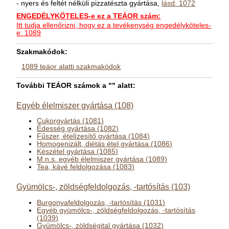
- nyers és feltét nélküli pizzatészta gyártása,
lásd: 1072
ENGEDÉLYKÖTELES-e ez a TEÁOR szám:
Itt tudja ellenőrizni, hogy ez a tevékenység engedélyköteles-
e: 1089
Szakmakódok:
1089 teáor alatti szakmakódok
További TEÁOR számok a "" alatt:
Egyéb élelmiszer gyártása (108)
Cukorgyártás (1081)
Édesség gyártása (1082)
Fűszer, ételízesítő gyártása (1084)
Homogenizált, diétás étel gyártása (1086)
Készétel gyártása (1085)
M.n.s. egyéb élelmiszer gyártása (1089)
Tea, kávé feldolgozása (1083)
Gyümölcs-, zöldségfeldolgozás, -tartósítás (103)
Burgonyafeldolgozás, -tartósítás (1031)
Egyéb gyümölcs-, zöldségfeldolgozás, -tartósítás
(1039)
Gyümölcs-, zöldségital gyártása (1032)