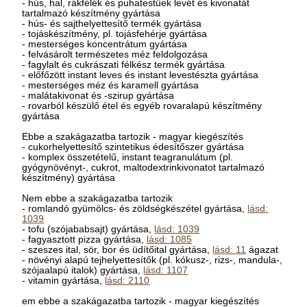
- hús, hal, rákfélék és puhatestűek levét és kivonatát
tartalmazó készítmény gyártása
- hús- és sajthelyettesítő termék gyártása
- tojáskészítmény, pl. tojásfehérje gyártása
- mesterséges koncentrátum gyártása
- felvásárolt természetes méz feldolgozása
- fagylalt és cukrászati félkész termék gyártása
- előfőzött instant leves és instant levestészta gyártása
- mesterséges méz és karamell gyártása
- malátakivonat és -szirup gyártása
- rovarból készülő étel és egyéb rovaralapú készítmény
gyártása
Ebbe a szakágazatba tartozik - magyar kiegészítés
- cukorhelyettesítő szintetikus édesítőszer gyártása
- komplex összetételű, instant teagranulátum (pl.
gyógynövényt-, cukrot, maltodextrinkivonatot tartalmazó
készítmény) gyártása
Nem ebbe a szakágazatba tartozik
- romlandó gyümölcs- és zöldségkészétel gyártása,
lásd:
1039
- tofu (szójababsajt) gyártása,
lásd: 1039
- fagyasztott pizza gyártása,
lásd: 1085
- szeszes ital, sör, bor és üdítőital gyártása,
lásd: 11
ágazat
- növényi alapú tejhelyettesítők (pl. kókusz-, rizs-, mandula-,
szójaalapú italok) gyártása,
lásd: 1107
- vitamin gyártása,
lásd: 2110
em ebbe a szakágazatba tartozik - magyar kiegészítés