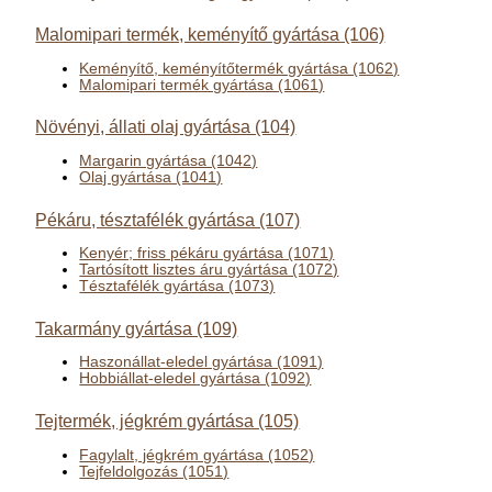
Malomipari termék, keményítő gyártása (106)
Keményítő, keményítőtermék gyártása (1062)
Malomipari termék gyártása (1061)
Növényi, állati olaj gyártása (104)
Margarin gyártása (1042)
Olaj gyártása (1041)
Pékáru, tésztafélék gyártása (107)
Kenyér; friss pékáru gyártása (1071)
Tartósított lisztes áru gyártása (1072)
Tésztafélék gyártása (1073)
Takarmány gyártása (109)
Haszonállat-eledel gyártása (1091)
Hobbiállat-eledel gyártása (1092)
Tejtermék, jégkrém gyártása (105)
Fagylalt, jégkrém gyártása (1052)
Tejfeldolgozás (1051)