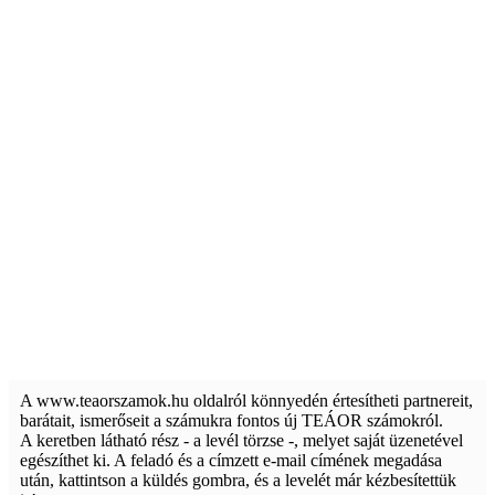
A www.teaorszamok.hu oldalról könnyedén értesítheti partnereit,
barátait, ismerőseit a számukra fontos új TEÁOR számokról.
A keretben látható rész - a levél törzse -, melyet saját üzenetével
egészíthet ki. A feladó és a címzett e-mail címének megadása
után, kattintson a küldés gombra, és a levelét már kézbesítettük