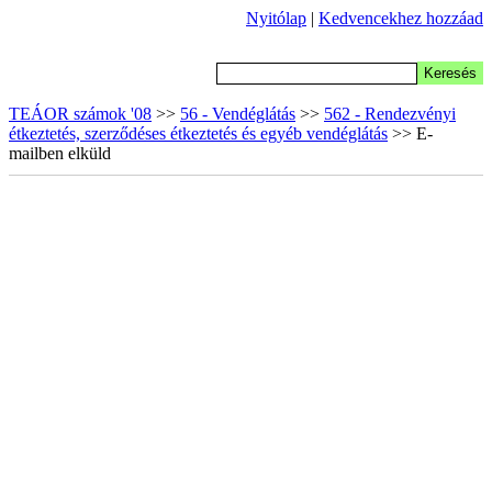
Nyitólap
|
Kedvencekhez hozzáad
TEÁOR számok '08
>>
56 - Vendéglátás
>>
562 - Rendezvényi
étkeztetés, szerződéses étkeztetés és egyéb vendéglátás
>> E-
mailben elküld