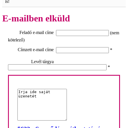
is!
E-mailben elküld
Feladó e-mail címe
(nem
kötelező)
Címzett e-mail címe
*
Levél tárgya
*