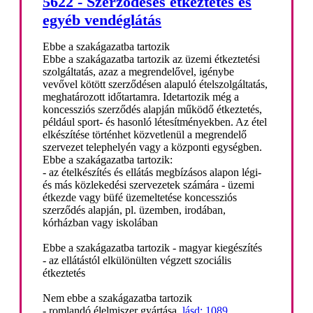
5622 - Szerződéses étkeztetés és
egyéb vendéglátás
Ebbe a szakágazatba tartozik
Ebbe a szakágazatba tartozik az üzemi étkeztetési
szolgáltatás, azaz a megrendelővel, igénybe
vevővel kötött szerződésen alapuló ételszolgáltatás,
meghatározott időtartamra. Idetartozik még a
koncessziós szerződés alapján működő étkeztetés,
például sport- és hasonló létesítményekben. Az étel
elkészítése történhet közvetlenül a megrendelő
szervezet telephelyén vagy a központi egységben.
Ebbe a szakágazatba tartozik:
- az ételkészítés és ellátás megbízásos alapon légi-
és más közlekedési szervezetek számára - üzemi
étkezde vagy büfé üzemeltetése koncessziós
szerződés alapján, pl. üzemben, irodában,
kórházban vagy iskolában
Ebbe a szakágazatba tartozik - magyar kiegészítés
- az ellátástól elkülönülten végzett szociális
étkeztetés
Nem ebbe a szakágazatba tartozik
- romlandó élelmiszer gyártása,
lásd: 1089