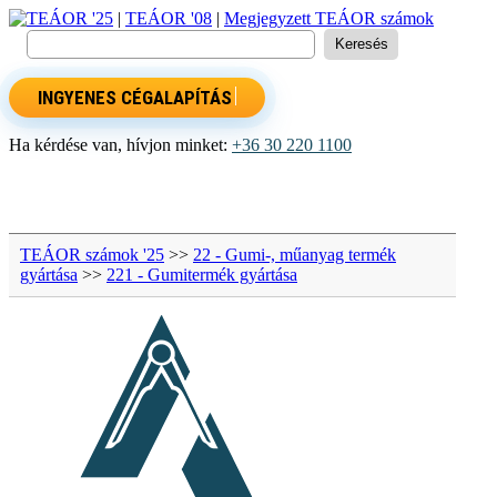
TEÁOR '25
|
TEÁOR '08
|
Megjegyzett TEÁOR számok
INGYENES CÉGALAPÍTÁS
Ha kérdése van, hívjon minket:
+36 30 220 1100
TEÁOR számok '25
>>
22 - Gumi-, műanyag termék
gyártása
>>
221 - Gumitermék gyártása