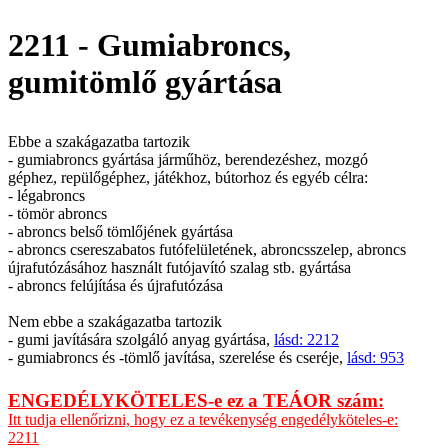
2211 - Gumiabroncs,
gumitömlő gyártása
Ebbe a szakágazatba tartozik
- gumiabroncs gyártása járműhöz, berendezéshez, mozgó
géphez, repülőgéphez, játékhoz, bútorhoz és egyéb célra:
- légabroncs
- tömör abroncs
- abroncs belső tömlőjének gyártása
- abroncs csereszabatos futófelületének, abroncsszelep, abroncs
újrafutózásához használt futójavító szalag stb. gyártása
- abroncs felújítása és újrafutózása
Nem ebbe a szakágazatba tartozik
- gumi javítására szolgáló anyag gyártása,
lásd: 2212
- gumiabroncs és -tömlő javítása, szerelése és cseréje,
lásd: 953
ENGEDÉLYKÖTELES-e ez a TEÁOR szám:
Itt tudja ellenőrizni, hogy ez a tevékenység engedélyköteles-e:
2211