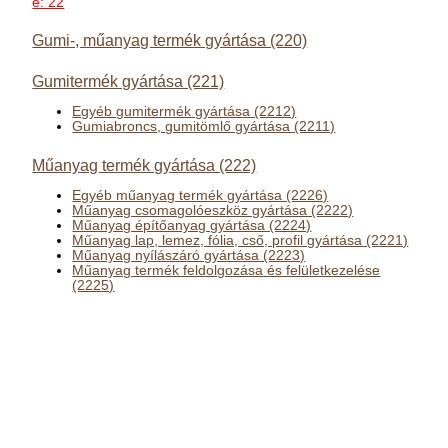
e: 22
Gumi-, műanyag termék gyártása (220)
Gumitermék gyártása (221)
Egyéb gumitermék gyártása (2212)
Gumiabroncs, gumitömlő gyártása (2211)
Műanyag termék gyártása (222)
Egyéb műanyag termék gyártása (2226)
Műanyag csomagolóeszköz gyártása (2222)
Műanyag építőanyag gyártása (2224)
Műanyag lap, lemez, fólia, cső, profil gyártása (2221)
Műanyag nyílászáró gyártása (2223)
Műanyag termék feldolgozása és felületkezelése
(2225)