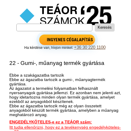
INGYENES CÉGALAPÍTÁS
+36 30 220 1100
Ha kérdése van, hívjon minket:
22 - Gumi-, műanyag termék gyártása
Ebbe a szakágazatba tartozik
Ebbe az ágazatba tartozik a gumi-, műanyagtermék
gyártása.
Az ágazatot a termelési folyamatban felhasznált
nyersanyagok gyártása jellemzi. Ez azonban nem jelenti azt,
hogy idetartozna minden olyan termék gyártása, amelyet
ezekből az anyagokból készítenek.
Ebbe az ágazatba tartozik még az olyan összetett
anyagokból készült termék gyártása, amelyben a műanyag
meghatározó anyag.
ENGEDÉLYKÖTELES-e ez a TEÁOR szám:
Itt tudja ellenőrizni, hogy ez a tevékenység engedélyköteles-