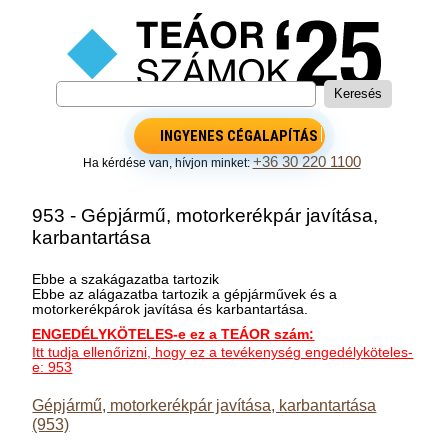
INGYENES CÉGALAPÍTÁS
+36 30 220 1100
Ha kérdése van, hívjon minket:
953 - Gépjármű, motorkerékpár javítása,
karbantartása
Ebbe a szakágazatba tartozik
Ebbe az alágazatba tartozik a gépjárművek és a
motorkerékpárok javítása és karbantartása.
ENGEDÉLYKÖTELES-e ez a TEÁOR szám:
Itt tudja ellenőrizni, hogy ez a tevékenység engedélyköteles-
e: 953
Gépjármű, motorkerékpár javítása, karbantartása
(953)