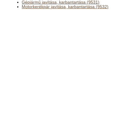
Gépjármű javítása, karbantartása (9531)
Motorkerékpár javítása, karbantartása (9532)