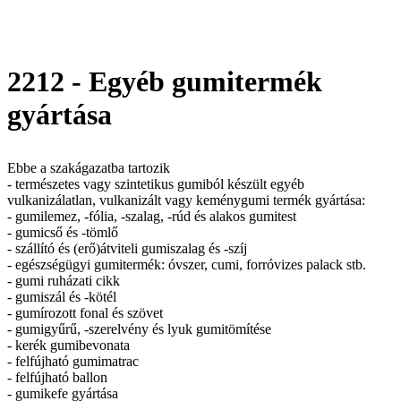
2212 - Egyéb gumitermék
gyártása
Ebbe a szakágazatba tartozik
- természetes vagy szintetikus gumiból készült egyéb
vulkanizálatlan, vulkanizált vagy keménygumi termék gyártása:
- gumilemez, -fólia, -szalag, -rúd és alakos gumitest
- gumicső és -tömlő
- szállító és (erő)átviteli gumiszalag és -szíj
- egészségügyi gumitermék: óvszer, cumi, forróvizes palack stb.
- gumi ruházati cikk
- gumiszál és -kötél
- gumírozott fonal és szövet
- gumigyűrű, -szerelvény és lyuk gumitömítése
- kerék gumibevonata
- felfújható gumimatrac
- felfújható ballon
- gumikefe gyártása