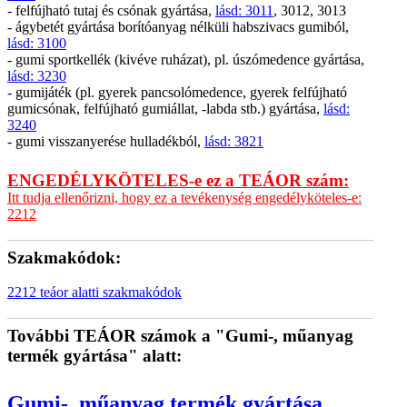
- felfújható tutaj és csónak gyártása,
lásd: 3011
, 3012, 3013
- ágybetét gyártása borítóanyag nélküli habszivacs gumiból,
lásd: 3100
- gumi sportkellék (kivéve ruházat), pl. úszómedence gyártása,
lásd: 3230
- gumijáték (pl. gyerek pancsolómedence, gyerek felfújható
gumicsónak, felfújható gumiállat, -labda stb.) gyártása,
lásd:
3240
- gumi visszanyerése hulladékból,
lásd: 3821
ENGEDÉLYKÖTELES-e ez a TEÁOR szám:
Itt tudja ellenőrizni, hogy ez a tevékenység engedélyköteles-e:
2212
Szakmakódok:
2212 teáor alatti szakmakódok
További TEÁOR számok a "Gumi-, műanyag
termék gyártása" alatt:
Gumi-, műanyag termék gyártása