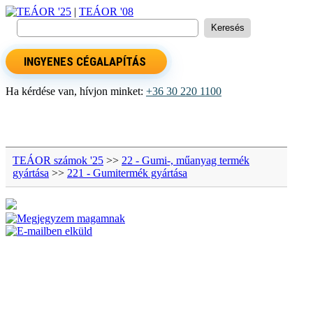
TEÁOR '25
|
TEÁOR '08
INGYENES CÉGALAPÍTÁS
Ha kérdése van, hívjon minket:
+36 30 220 1100
TEÁOR számok '25
>>
22 - Gumi-, műanyag termék
gyártása
>>
221 - Gumitermék gyártása