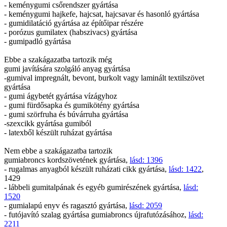
- keménygumi csőrendszer gyártása
- keménygumi hajkefe, hajcsat, hajcsavar és hasonló gyártása
- gumidilatáció gyártása az építőipar részére
- porózus gumilatex (habszivacs) gyártása
- gumipadló gyártása
Ebbe a szakágazatba tartozik még
gumi javítására szolgáló anyag gyártása
-gumival impregnált, bevont, burkolt vagy laminált textilszövet
gyártása
- gumi ágybetét gyártása vízágyhoz
- gumi fürdősapka és gumikötény gyártása
- gumi szörfruha és búvárruha gyártása
-szexcikk gyártása gumiból
- latexből készült ruházat gyártása
Nem ebbe a szakágazatba tartozik
gumiabroncs kordszövetének gyártása,
lásd: 1396
- rugalmas anyagból készült ruházati cikk gyártása,
lásd: 1422
,
1429
- lábbeli gumitalpának és egyéb gumirészének gyártása,
lásd:
1520
- gumialapú enyv és ragasztó gyártása,
lásd: 2059
- futójavító szalag gyártása gumiabroncs újrafutózásához,
lásd:
2211