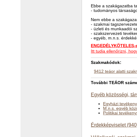
Ebbe a szakágazatba ta
- tudományos társaság
Nem ebbe a szakágazat
- szakmai tagszervezet
- üzleti és munkaadói 
- szakszervezeti tevék
- egyéb, m.n.s. érdekk
ENGEDÉLYKÖTELES-e 
Itt tudja ellenőrizni, 
Szakmakódok:
9412 teáor alatti sza
További TEÁOR számok
Egyéb közösségi, tár
Egyházi tevékeny
M.n.s. egyéb köz
Politikai tevéken
Érdekképviselet (940