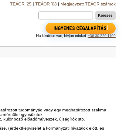
TEÁOR '25
|
TEÁOR '08
|
Megjegyzett TEÁOR számok
INGYENES CÉGALAPÍTÁS
Ha kérdése van, hívjon minket:
+36 30 220 1100
ghatározott tudományág vagy egy meghatározott szakma
tészmérnöki egyesületek
ők, különböző előadóművészek, újságírók stb.
ése, (érdek)képviselet a kormányzati hivatalok előtt, és