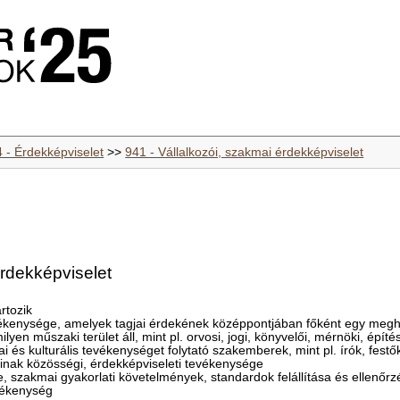
4 - Érdekképviselet
>>
941 - Vállalkozói, szakmai érdekképviselet
rdekképviselet
rtozik
vékenysége, amelyek tagjai érdekének középpontjában főként egy me
milyen műszaki terület áll, mint pl. orvosi, jogi, könyvelői, mérnöki, épí
 és kulturális tevékenységet folytató szakemberek, mint pl. írók, fest
inak közösségi, érdekképviseleti tevékenysége
e, szakmai gyakorlati követelmények, standardok felállítása és ellenőrz
evékenység