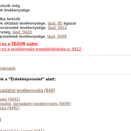
rtozik még
ok tevékenysége
ba tartozik
ek oktatási tevékenysége,
lásd: 85
ágazat
szervezetek tevékenysége,
lásd: 9411
enység,
lásd: 9420
épviseletek tevékenysége,
lásd: 9499
ez a TEÁOR szám:
hogy ez a tevékenység engedélyköteles-e: 9412
kmakódok
 a "Érdekképviselet" alatt:
sadalmi tevékenység (949)
ség (9491)
össégi, társadalmi tevékenység (9499)
ység (9492)
)