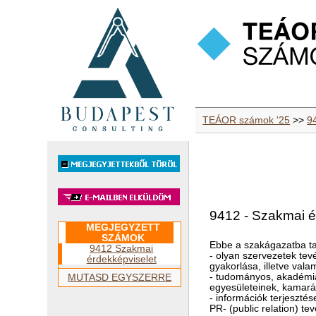
TEÁOR számok '25
>>
9
9412 - Szakmai é
MEGJEGYZETT
SZÁMOK
Ebbe a szakágazatba ta
9412 Szakmai
- olyan szervezetek te
érdekképviselet
gyakorlása, illetve vala
- tudományos, akadémiai
MUTASD EGYSZERRE
egyesületeinek, kamará
- információk terjesztés
PR- (public relation) t