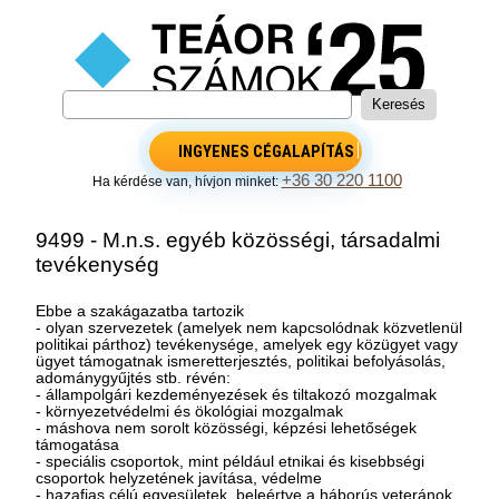
INGYENES CÉGALAPÍTÁS
+36 30 220 1100
Ha kérdése van, hívjon minket:
9499 - M.n.s. egyéb közösségi, társadalmi
tevékenység
Ebbe a szakágazatba tartozik
- olyan szervezetek (amelyek nem kapcsolódnak közvetlenül
politikai párthoz) tevékenysége, amelyek egy közügyet vagy
ügyet támogatnak ismeretterjesztés, politikai befolyásolás,
adománygyűjtés stb. révén:
- állampolgári kezdeményezések és tiltakozó mozgalmak
- környezetvédelmi és ökológiai mozgalmak
- máshova nem sorolt közösségi, képzési lehetőségek
támogatása
- speciális csoportok, mint például etnikai és kisebbségi
csoportok helyzetének javítása, védelme
- hazafias célú egyesületek, beleértve a háborús veteránok