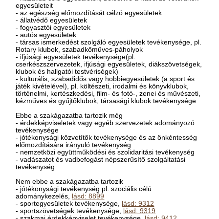
egyesületeit
- az egészség előmozdítását célzó egyesületek
- állatvédő egyesületek
- fogyasztói egyesületek
- autós egyesületek
- társas ismerkedést szolgáló egyesületek tevékenysége, pl.
Rotary klubok, szabadkőműves-páholyok
- ifjúsági egyesületek tevékenysége(pl.
cserkészszervezetek, ifjúsági egyesületek, diákszövetségek,
klubok és hallgatói testvériségek)
- kulturális, szabadidős vagy hobbiegyesületek (a sport és
játék kivételével), pl. költészeti, irodalmi és könyvklubok,
történelmi, kertészkedési, film- és fotó-, zenei és művészeti,
kézműves és gyűjtőklubok, társasági klubok tevékenysége
Ebbe a szakágazatba tartozik még
- érdekképviseletek vagy egyéb szervezetek adományozó
tevékenysége
- jótékonysági közvetítők tevékenysége és az önkéntesség
előmozdítására irányuló tevékenység
- nemzetközi együttműködési és szolidaritási tevékenység
- vadászatot és vadbefogást népszerűsítő szolgáltatási
tevékenység
Nem ebbe a szakágazatba tartozik
- jótékonysági tevékenység pl. szociális célú
adománykezelés,
lásd: 8899
- sportegyesületek tevékenysége,
lásd: 9312
- sportszövetségek tevékenysége,
lásd: 9319
- szakmai érdekképviselet tevékenysége,
lásd: 9412