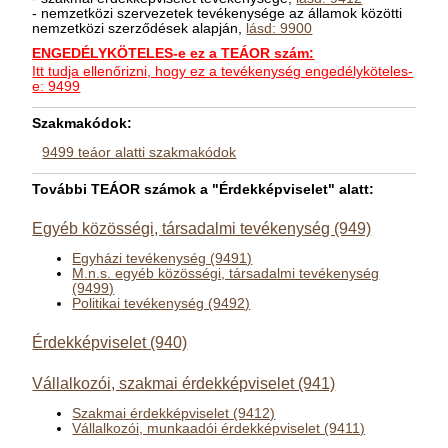
- nemzetközi szervezetek tevékenysége az államok közötti
nemzetközi szerződések alapján,
lásd: 9900
ENGEDÉLYKÖTELES-e ez a TEÁOR szám:
Itt tudja ellenőrizni, hogy ez a tevékenység engedélyköteles-
e: 9499
Szakmakódok:
9499 teáor alatti szakmakódok
További TEÁOR számok a "Érdekképviselet" alatt:
Egyéb közösségi, társadalmi tevékenység (949)
Egyházi tevékenység (9491)
M.n.s. egyéb közösségi, társadalmi tevékenység
(9499)
Politikai tevékenység (9492)
Érdekképviselet (940)
Vállalkozói, szakmai érdekképviselet (941)
Szakmai érdekképviselet (9412)
Vállalkozói, munkaadói érdekképviselet (9411)