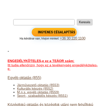
INGYENES CÉGALAPÍTÁS
+36 30 220 1100
Ha kérdése van, hívjon minket:
-
ENGEDÉLYKÖTELES-e ez a TEÁOR szám:
Itt tudja ellenőrizni, hogy ez a tevékenység engedélyköteles-
e:
Egyéb oktatás (855)
Járművezető-oktatás (8553)
Kulturális képzés (8552)
M.n.s. egyéb oktatás (8559)
Sport-, szabadidős képzés (8551)
Középfokú oktatás és középfok utáni nem felsőfokú