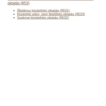
oktatás (853)
Általános középfokú oktatás (8531)
Középfok utáni, nem felsőfokú oktatás (8533)
Szakmai középfokú oktatás (8532)