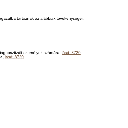
ágazatba tartoznak az alábbiak tevékenységei:
 diagnosztizált személyek számára,
lásd: 8720
ra,
lásd: 8720