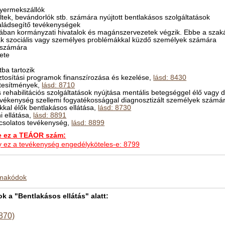
gyermekszállók
ltek, bevándorlók stb. számára nyújtott bentlakásos szolgáltatások
aládsegítő tevékenységek
lában kormányzati hivatalok és magánszervezetek végzik. Ebbe a szak
zak szociális vagy személyes problémákkal küzdő személyek számára
k számára
zete
ba tartozik
ztosítási programok finanszírozása és kezelése,
lásd: 8430
étesítmények,
lásd: 8710
s rehabilitációs szolgáltatások nyújtása mentális betegséggel élő vagy
tevékenység szellemi fogyatékossággal diagnosztizált személyek számá
ékkal élők bentlakásos ellátása,
lásd: 8730
 ellátása,
lásd: 8891
csolatos tevékenység,
lásd: 8899
ez a TEÁOR szám:
hogy ez a tevékenység engedélyköteles-e: 8799
kmakódok
 a "Bentlakásos ellátás" alatt:
(870)