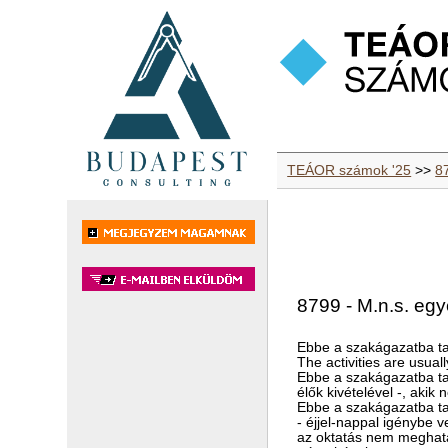
TEÁOR számok '25
>>
87
8799 - M.n.s. egy
Ebbe a szakágazatba ta
The activities are usual
Ebbe a szakágazatba tar
élők kivételével -, ak
Ebbe a szakágazatba ta
- éjjel-nappal igénybe 
az oktatás nem meghat