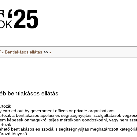
 - Bentlakásos ellátás
>>
-
éb bentlakásos ellátás
rtozik
ly carried out by government offices or private organisations.
tozik a bentlakásos ápolási és segítségnyújtási szolgáltatások végzé
ik nem képesek önmagukról teljes mértékben gondoskodni, vagy nem szer
rtozik:
vehető bentlakásos és szociális segítségnyújtás meghatározott kategóriá
ározó tényező: