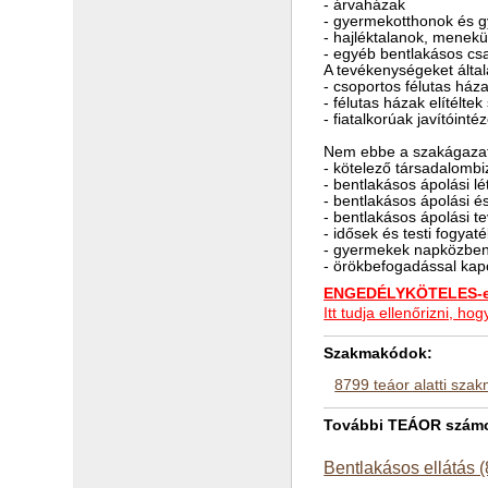
- árvaházak
- gyermekotthonok és 
- hajléktalanok, menekü
- egyéb bentlakásos cs
A tevékenységeket álta
- csoportos félutas há
- félutas házak elítélte
- fiatalkorúak javítóinté
Nem ebbe a szakágazat
- kötelező társadalombi
- bentlakásos ápolási l
- bentlakásos ápolási é
- bentlakásos ápolási 
- idősek és testi fogyat
- gyermekek napközbeni
- örökbefogadással kap
ENGEDÉLYKÖTELES-e 
Itt tudja ellenőrizni, 
Szakmakódok:
8799 teáor alatti sza
További TEÁOR számok
Bentlakásos ellátás 