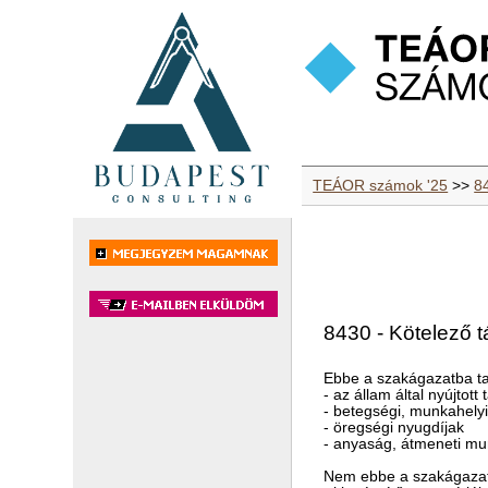
TEÁOR számok '25
>>
8
8430 - Kötelező t
Ebbe a szakágazatba ta
- az állam által nyújtot
- betegségi, munkahelyi
- öregségi nyugdíjak
- anyaság, átmeneti mu
Nem ebbe a szakágazat