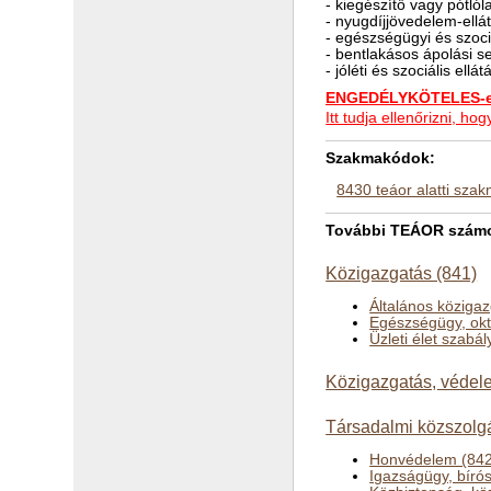
- kiegészítő vagy pótló
- nyugdíjjövedelem-ellá
- egészségügyi és szoci
- bentlakásos ápolási s
- jóléti és szociális ell
ENGEDÉLYKÖTELES-e 
Itt tudja ellenőrizni, 
Szakmakódok:
8430 teáor alatti sza
További TEÁOR számok 
Közigazgatás (841)
Általános köziga
Egészségügy, okta
Üzleti élet szab
Közigazgatás, védele
Társadalmi közszolgá
Honvédelem (84
Igazságügy, bíró