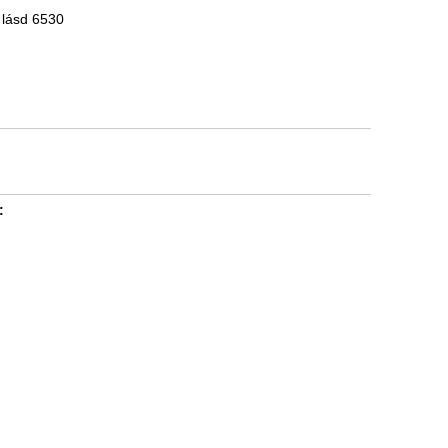
 lásd 6530
: