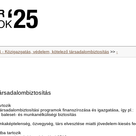
4 - Közigazgatás, védelem, kötelező társadalombiztosítás
>>
-
ársadalombiztosítás
rtozik
t társadalombiztosítási programok finanszírozása és igazgatása, így pl.:
 baleset- és munkanélküliségi biztosítás
nkaképtelenség, özvegység, társ elvesztése miatti jövedelem-kiesés f
ba tartozik