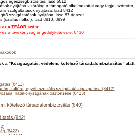
lagos egészségbiztosítás, lásd 6512
tások nyújtása kizárólag a támogató alkalmazottai vagy tagjai számára,
ális szolgáltatások nyújtása, lásd 8412
egítő szolgáltatások nyújtása, lásd 87 ágazat
átás (szállás nélkül), lásd 8810, 8899
ez a TEÁOR szám:
hogy ez a tevékenység engedélyköteles-e: 8430
kmakódok
a "Közigazgatás, védelem, kötelező társadalombiztosítás" alatt
zgatás (8411)
tás, kultúra, egyéb szociális szolgáltatás igazgatása (8412)
ályozása, hatékonyságának ösztönzése (8413)
m, kötelező társadalombiztosítás (840)
ltatás (842)
22)
ság (8423)