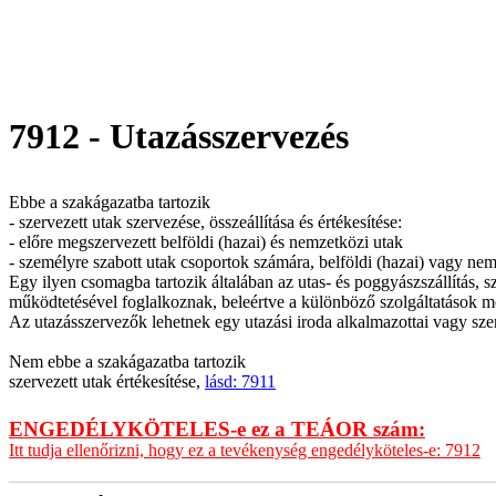
7912 - Utazásszervezés
Ebbe a szakágazatba tartozik
- szervezett utak szervezése, összeállítása és értékesítése:
- előre megszervezett belföldi (hazai) és nemzetközi utak
- személyre szabott utak csoportok számára, belföldi (hazai) vagy ne
Egy ilyen csomagba tartozik általában az utas- és poggyászszállítás, sz
működtetésével foglalkoznak, beleértve a különböző szolgáltatások meg
Az utazásszervezők lehetnek egy utazási iroda alkalmazottai vagy sz
Nem ebbe a szakágazatba tartozik
szervezett utak értékesítése,
lásd: 7911
ENGEDÉLYKÖTELES-e ez a TEÁOR szám:
Itt tudja ellenőrizni, hogy ez a tevékenység engedélyköteles-e: 7912