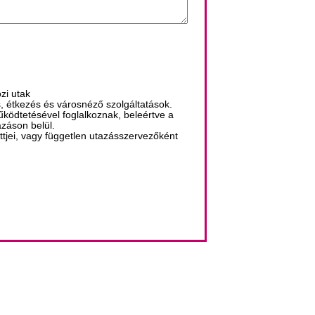
zi utak
s, étkezés és városnéző szolgáltatások.
űködtetésével foglalkoznak, beleértve a
azáson belül.
ttjei, vagy független utazásszervezőként