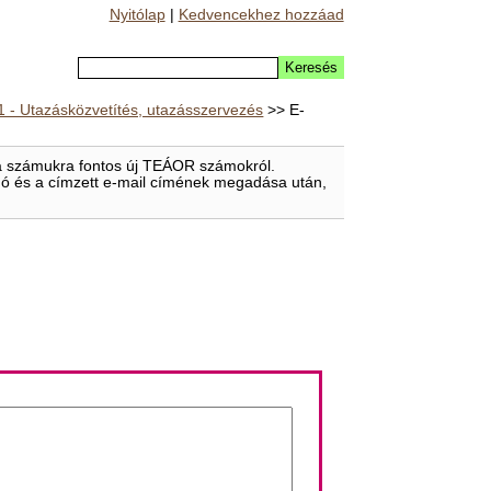
Nyitólap
|
Kedvencekhez hozzáad
1 - Utazásközvetítés, utazásszervezés
>> E-
t a számukra fontos új TEÁOR számokról.
eladó és a címzett e-mail címének megadása után,