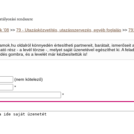
 '08
>>
79 - Utazásközvetítés, utazásszervezés, egyéb foglalás
>>
79
mok.hu oldalról könnyedén értesítheti partnereit, barátait, ismerősei
ható rész - a levél törzse -, melyet saját üzenetével egészíthet ki. A f
ldés gombra, és a levelét már kézbesítettük is!
(nem kötelező)
*
*