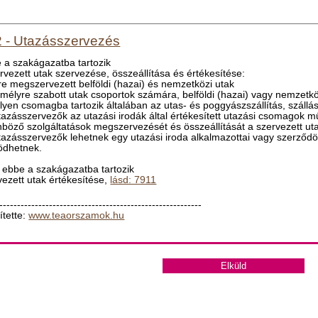
 - Utazásszervezés
 a szakágazatba tartozik
ervezett utak szervezése, összeállítása és értékesítése:
őre megszervezett belföldi (hazai) és nemzetközi utak
emélyre szabott utak csoportok számára, belföldi (hazai) vagy nemzetkö
ilyen csomagba tartozik általában az utas- és poggyászszállítás, szállá
tazásszervezők az utazási irodák által értékesített utazási csomagok m
nböző szolgáltatások megszervezését és összeállítását a szervezett ut
tazásszervezők lehetnek egy utazási iroda alkalmazottai vagy szerződö
dhetnek.
ebbe a szakágazatba tartozik
vezett utak értékesítése,
lásd: 7911
---------------------------------------------------------
ítette:
www.teaorszamok.hu