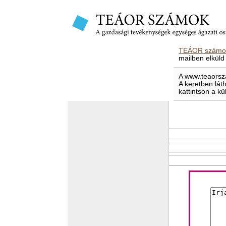
TEÁOR számok
mailben elküld
A www.teaorsza
A keretben lát
kattintson a kü
E-mailben elküld
Feladó e-mail címe
Címzett e-mail címe
Levél tárgya