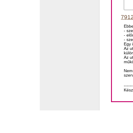
7912
Ebbe
- sz
- el
- sz
Egy 
Az u
külö
Az u
műkö
Nem 
szer
------
Kész