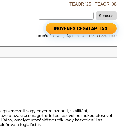
TEÁOR '25
|
TEÁOR '08
INGYENES CÉGALAPÍTÁS
Ha kérdése van, hívjon minket:
+36 30 220 1100
szervezett vagy egyénre szabott, szállítást,
almazó utazási csomagok értékesítésével és működtetésével
llítása, amelyet utazásközvetítők vagy közvetlenül az
eértve a foglalást is.