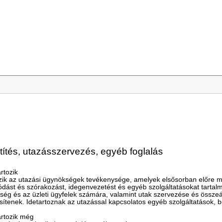
títés, utazásszervezés, egyéb foglalás
rtozik
zik az utazási ügynökségek tevékenysége, amelyek elsősorban előre meg
lódást és szórakozást, idegenvezetést és egyéb szolgáltatásokat tart
ség és az üzleti ügyfelek számára, valamint utak szervezése és összeá
ítenek. Idetartoznak az utazással kapcsolatos egyéb szolgáltatások, bel
rtozik még