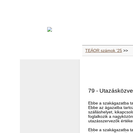
TEÁOR számok '25
>>
79 - Utazásközve
Ebbe a szakágazatba ta
Ebbe az ágazatba tarto
szálláshelyet, kikapcso
foglalkozik a nagyközön
utazásszervezők értékes
Ebbe a szakágazatba ta