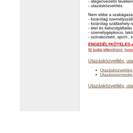
- idegenvezetői tevéken
- utazásközvetítés
Nem ebbe a szakágazat
- kizárólag személyszáll
- kizárólag szálláshely-
- étel és italszolgáltatá
- személygépkocsi, lakó
- szórakoztató, sport-,
ENGEDÉLYKÖTELES-e 
Itt tudja ellenőrizni, h
Utazásközvetítés, ut
Utazásközvetítés
Utazásszervezés
Utazásközvetítés, ut