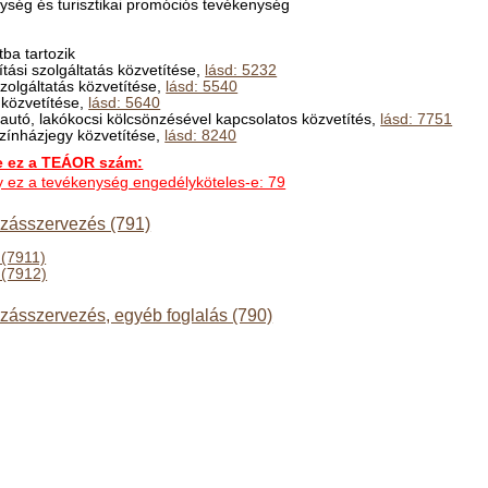
ység és turisztikai promóciós tevékenység
ba tartozik
ítási szolgáltatás közvetítése,
lásd: 5232
szolgáltatás közvetítése,
lásd: 5540
s közvetítése,
lásd: 5640
autó, lakókocsi kölcsönzésével kapcsolatos közvetítés,
lásd: 7751
 színházjegy közvetítése,
lásd: 8240
ez a TEÁOR szám:
ogy ez a tevékenység engedélyköteles-e: 79
azásszervezés (791)
 (7911)
 (7912)
azásszervezés, egyéb foglalás (790)