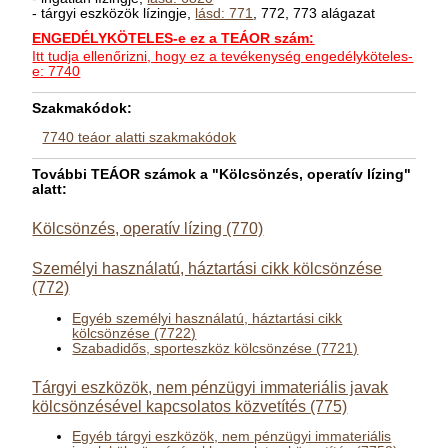
- tárgyi eszközök lízingje,
lásd: 771
, 772, 773 alágazat
ENGEDÉLYKÖTELES-e ez a TEÁOR szám:
Itt tudja ellenőrizni, hogy ez a tevékenység engedélyköteles-
e: 7740
Szakmakódok:
7740 teáor alatti szakmakódok
További TEÁOR számok a "Kölcsönzés, operatív lízing"
alatt:
Kölcsönzés, operatív lízing (770)
Személyi használatú, háztartási cikk kölcsönzése
(772)
Egyéb személyi használatú, háztartási cikk
kölcsönzése (7722)
Szabadidős, sporteszköz kölcsönzése (7721)
Tárgyi eszközök, nem pénzügyi immateriális javak
kölcsönzésével kapcsolatos közvetítés (775)
Egyéb tárgyi eszközök, nem pénzügyi immateriális