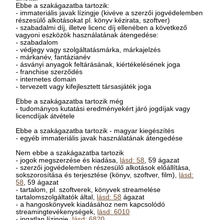
Ebbe a szakágazatba tartozik:
- immateriális javak lízingje (kivéve a szerzői jogvédelemben
részesülő alkotásokat pl. könyv kézirata, szoftver)
- szabadalmi díj, illetve licenc díj ellenében a következő
vagyoni eszközök használatának átengedése:
- szabadalom
- védjegy vagy szolgáltatásmárka, márkajelzés
- márkanév, fantázianév
- ásványi anyagok feltárásának, kiértékelésének joga
- franchise szerződés
- internetes domain
- tervezett vagy kifejlesztett társasjáték joga
Ebbe a szakágazatba tartozik még
- tudományos kutatási eredményekért járó jogdíjak vagy
licencdíjak átvétele
Ebbe a szakágazatba tartozik - magyar kiegészítés
- egyéb immateriális javak használatának átengedése
Nem ebbe a szakágazatba tartozik
- jogok megszerzése és kiadása,
lásd: 58
, 59 ágazat
- szerzői jogvédelemben részesülő alkotások előállítása,
sokszorosítása és terjesztése (könyv, szoftver, film),
lásd:
58
, 59 ágazat
- tartalom, pl. szoftverek, könyvek streamelése
tartalomszolgáltatók által,
lásd: 58
ágazat
- a hangoskönyvek kiadásához nem kapcsolódó
streamingtevékenységek,
lásd: 6010
- ingatlan lízingje,
lásd: 6820