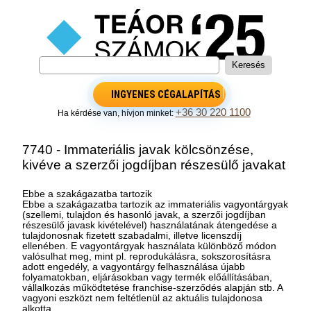
INGYENES CÉGALAPÍTÁS
+36 30 220 1100
Ha kérdése van, hívjon minket:
7740 - Immateriális javak kölcsönzése,
kivéve a szerzői jogdíjban részesülő javakat
Ebbe a szakágazatba tartozik
Ebbe a szakágazatba tartozik az immateriális vagyontárgyak
(szellemi, tulajdon és hasonló javak, a szerzői jogdíjban
részesülő javask kivételével) használatának átengedése a
tulajdonosnak fizetett szabadalmi, illetve licenszdíj
ellenében. E vagyontárgyak használata különböző módon
valósulhat meg, mint pl. reprodukálásra, sokszorosításra
adott engedély, a vagyontárgy felhasználása újabb
folyamatokban, eljárásokban vagy termék előállításában,
vállalkozás működtetése franchise-szerződés alapján stb. A
vagyoni eszközt nem feltétlenül az aktuális tulajdonosa
alkotta.