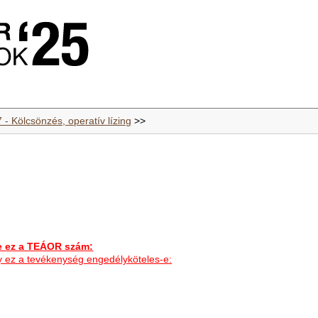
 - Kölcsönzés, operatív lízing
>>
ez a TEÁOR szám:
ogy ez a tevékenység engedélyköteles-e: