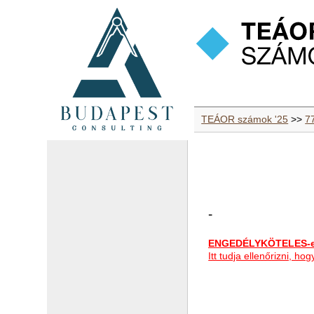
TEÁOR számok '25
>>
77
-
ENGEDÉLYKÖTELES-e 
Itt tudja ellenőrizni, h