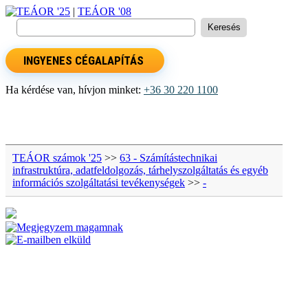
TEÁOR '25
|
TEÁOR '08
INGYENES CÉGALAPÍTÁS
Ha kérdése van, hívjon minket:
+36 30 220 1100
TEÁOR számok '25
>>
63 - Számítástechnikai
infrastruktúra, adatfeldolgozás, tárhelyszolgáltatás és egyéb
információs szolgáltatási tevékenységek
>>
-