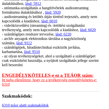
átalakításához,
lásd: 5912
- utómunka-szolgáltatás a hangfelvételek audiostreaming
formátumra átalakításához ,
lásd: 5920
- audiostreaming és letöltés útján történő terjesztés, amely nem
kapcsolódik a kiadáshoz,
lásd: 6010
- videóközvetítési (streaming) és -letöltési szolgáltatási
tevékenység, amely nem kapcsolódik a kiadáshoz,
lásd: 6020
- számítógépes rendszer tervezése,
lásd: 6220
- archív anyagok elektronikus tárolása a nagyközönség
számára,
lásd: 9112
- számítógépek, híradástechnikai eszközök javítása,
karbantartása,
lásd: 9510
- az olyan tevékenységeket, ahol a szolgáltató a számítógépet
csak eszközként használja, a nyújtott szolgáltatás jellege szerint
kell besorolni
ENGEDÉLYKÖTELES-e ez a TEÁOR szám:
Itt tudja ellenőrizni, hogy ez a tevékenység engedélyköteles-e:
6310
Szakmakódok:
6310 teáor alatti szakmakódok