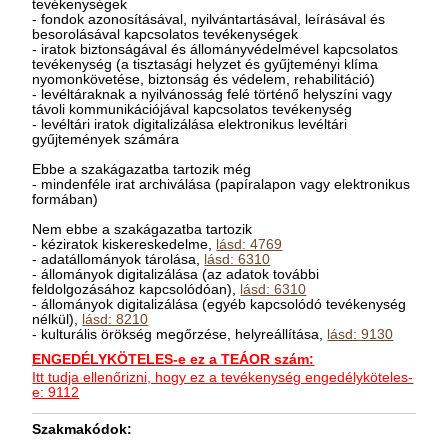
tevékenységek
- fondok azonosításával, nyilvántartásával, leírásával és
besorolásával kapcsolatos tevékenységek
- iratok biztonságával és állományvédelmével kapcsolatos
tevékenység (a tisztasági helyzet és gyűjteményi klíma
nyomonkövetése, biztonság és védelem, rehabilitáció)
- levéltáraknak a nyilvánosság felé történő helyszíni vagy
távoli kommunikációjával kapcsolatos tevékenység
- levéltári iratok digitalizálása elektronikus levéltári
gyűjtemények számára
Ebbe a szakágazatba tartozik még
- mindenféle irat archiválása (papíralapon vagy elektronikus
formában)
Nem ebbe a szakágazatba tartozik
- kéziratok kiskereskedelme,
lásd: 4769
- adatállományok tárolása,
lásd: 6310
- állományok digitalizálása (az adatok további
feldolgozásához kapcsolódóan),
lásd: 6310
- állományok digitalizálása (egyéb kapcsolódó tevékenység
nélkül),
lásd: 8210
- kulturális örökség megőrzése, helyreállítása,
lásd: 9130
ENGEDÉLYKÖTELES-e ez a TEÁOR szám:
Itt tudja ellenőrizni, hogy ez a tevékenység engedélyköteles-
e: 9112
Szakmakódok: