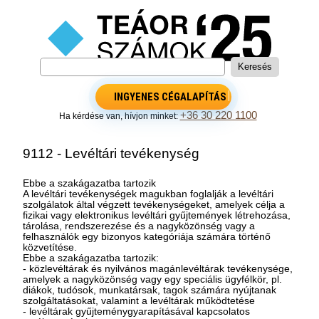
INGYENES CÉGALAPÍTÁS
+36 30 220 1100
Ha kérdése van, hívjon minket:
9112 - Levéltári tevékenység
Ebbe a szakágazatba tartozik
A levéltári tevékenységek magukban foglalják a levéltári
szolgálatok által végzett tevékenységeket, amelyek célja a
fizikai vagy elektronikus levéltári gyűjtemények létrehozása,
tárolása, rendszerezése és a nagyközönség vagy a
felhasználók egy bizonyos kategóriája számára történő
közvetítése.
Ebbe a szakágazatba tartozik:
- közlevéltárak és nyilvános magánlevéltárak tevékenysége,
amelyek a nagyközönség vagy egy speciális ügyfélkör, pl.
diákok, tudósok, munkatársak, tagok számára nyújtanak
szolgáltatásokat, valamint a levéltárak működtetése
- levéltárak gyűjteménygyarapításával kapcsolatos