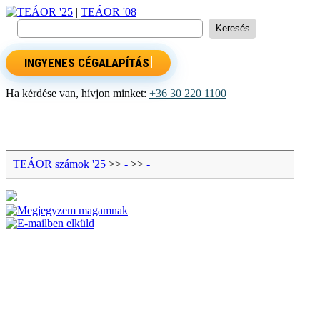
TEÁOR '25
|
TEÁOR '08
INGYENES CÉGALAPÍTÁS
Ha kérdése van, hívjon minket:
+36 30 220 1100
TEÁOR számok '25
>>
-
>>
-