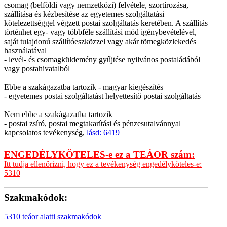
csomag (belföldi vagy nemzetközi) felvétele, szortírozása,
szállítása és kézbesítése az egyetemes szolgáltatási
kötelezettséggel végzett postai szolgáltatás keretében. A szállítás
történhet egy- vagy többféle szállítási mód igénybevételével,
saját tulajdonú szállítóeszközzel vagy akár tömegközlekedés
használatával
- levél- és csomagküldemény gyűjtése nyilvános postaládából
vagy postahivatalból
Ebbe a szakágazatba tartozik - magyar kiegészítés
- egyetemes postai szolgáltatást helyettesítő postai szolgáltatás
Nem ebbe a szakágazatba tartozik
- postai zsíró, postai megtakarítási és pénzesutalvánnyal
kapcsolatos tevékenység,
lásd: 6419
ENGEDÉLYKÖTELES-e ez a TEÁOR szám:
Itt tudja ellenőrizni, hogy ez a tevékenység engedélyköteles-e:
5310
Szakmakódok:
5310 teáor alatti szakmakódok