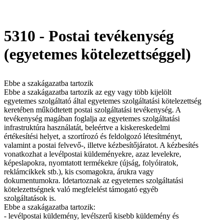
5310 - Postai tevékenység
(egyetemes kötelezettséggel)
Ebbe a szakágazatba tartozik
Ebbe a szakágazatba tartozik az egy vagy több kijelölt
egyetemes szolgáltató által egyetemes szolgáltatási kötelezettség
keretében működtetett postai szolgáltatási tevékenység. A
tevékenység magában foglalja az egyetemes szolgáltatási
infrastruktúra használatát, beleértve a kiskereskedelmi
értékesítési helyet, a szortírozó és feldolgozó létesítményt,
valamint a postai felvevő-, illetve kézbesítőjáratot. A kézbesítés
vonatkozhat a levélpostai küldeményekre, azaz levelekre,
képeslapokra, nyomtatott termékekre (újság, folyóiratok,
reklámcikkek stb.), kis csomagokra, árukra vagy
dokumentumokra. Idetartoznak az egyetemes szolgáltatási
kötelezettségnek való megfelelést támogató egyéb
szolgáltatások is.
Ebbe a szakágazatba tartozik:
- levélpostai küldemény, levélszerű kisebb küldemény és