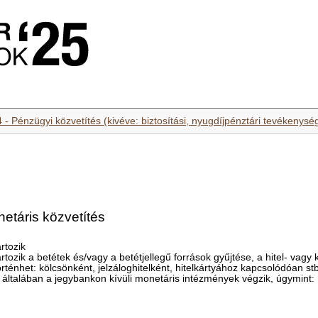
 - Pénzügyi közvetítés (kivéve: biztosítási, nyugdíjpénztári tevékenysé
etáris közvetítés
rtozik
ozik a betétek és/vagy a betétjellegű források gyűjtése, a hitel- vagy 
ténhet: kölcsönként, jelzáloghitelként, hitelkártyához kapcsolódóan stb
 általában a jegybankon kívüli monetáris intézmények végzik, úgymint: