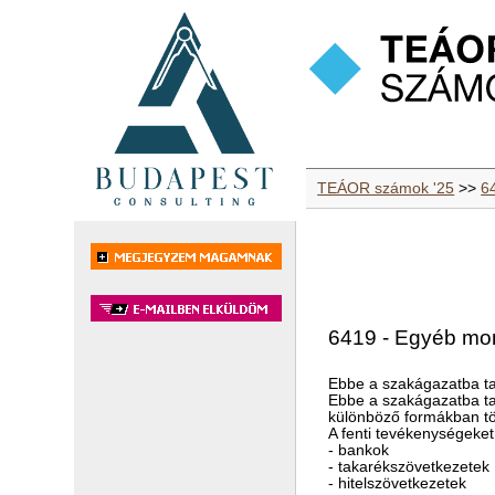
TEÁOR számok '25
>>
64
6419 - Egyéb mon
Ebbe a szakágazatba ta
Ebbe a szakágazatba tart
különböző formákban tör
A fenti tevékenységeket
- bankok
- takarékszövetkezetek
- hitelszövetkezetek