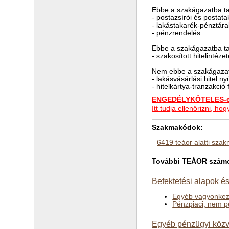
Ebbe a szakágazatba ta
- postazsírói és postat
- lakástakarék-pénztára
- pénzrendelés
Ebbe a szakágazatba ta
- szakosított hitelintéze
Nem ebbe a szakágazat
- lakásvásárlási hitel 
- hitelkártya-tranzakci
ENGEDÉLYKÖTELES-e 
Itt tudja ellenőrizni, 
Szakmakódok:
6419 teáor alatti sza
További TEÁOR számok 
Befektetési alapok é
Egyéb vagyonkeze
Pénzpiaci, nem p
Egyéb pénzügyi közve