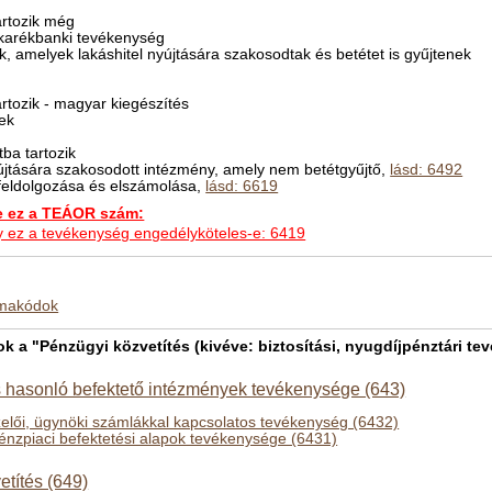
rtozik még
akarékbanki tevékenység
k, amelyek lakáshitel nyújtására szakosodtak és betétet is gyűjtenek
rtozik - magyar kiegészítés
tek
ba tartozik
nyújtására szakosodott intézmény, amely nem betétgyűjtő,
lásd: 6492
ó feldolgozása és elszámolása,
lásd: 6619
ez a TEÁOR szám:
hogy ez a tevékenység engedélyköteles-e: 6419
kmakódok
a "Pénzügyi közvetítés (kivéve: biztosítási, nyugdíjpénztári tev
s hasonló befektető intézmények tevékenysége (643)
lői, ügynöki számlákkal kapcsolatos tevékenység (6432)
énzpiaci befektetési alapok tevékenysége (6431)
títés (649)