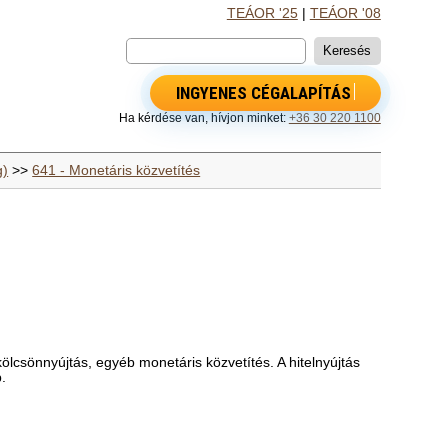
TEÁOR '25
|
TEÁOR '08
INGYENES CÉGALAPÍTÁS
Ha kérdése van, hívjon minket:
+36 30 220 1100
g)
>>
641 - Monetáris közvetítés
kölcsönnyújtás, egyéb monetáris közvetítés. A hitelnyújtás
.