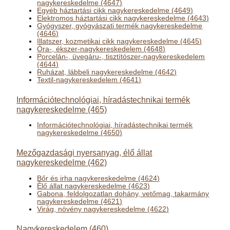
nagykereskedelme (4647)
Egyéb háztartási cikk nagykereskedelme (4649)
Elektromos háztartási cikk nagykereskedelme (4643)
Gyógyszer, gyógyászati termék nagykereskedelme
(4646)
Illatszer, kozmetikai cikk nagykereskedelme (4645)
Óra-, ékszer-nagykereskedelem (4648)
Porcelán-, üvegáru-, tisztítószer-nagykereskedelem
(4644)
Ruházat, lábbeli nagykereskedelme (4642)
Textil-nagykereskedelem (4641)
Információtechnológiai, híradástechnikai termék
nagykereskedelme (465)
Információtechnológiai, híradástechnikai termék
nagykereskedelme (4650)
Mezőgazdasági nyersanyag, élő állat
nagykereskedelme (462)
Bőr és irha nagykereskedelme (4624)
Élő állat nagykereskedelme (4623)
Gabona, feldolgozatlan dohány, vetőmag, takarmány
nagykereskedelme (4621)
Virág, növény nagykereskedelme (4622)
Nagykereskedelem (460)