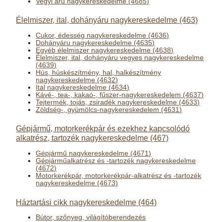
Vegyi áru nagykereskedelme (4685)
Élelmiszer, ital, dohányáru nagykereskedelme (463)
Cukor, édesség nagykereskedelme (4636)
Dohányáru nagykereskedelme (4635)
Egyéb élelmiszer nagykereskedelme (4638)
Élelmiszer, ital, dohányáru vegyes nagykereskedelme
(4639)
Hús, húskészítmény, hal, halkészítmény
nagykereskedelme (4632)
Ital nagykereskedelme (4634)
Kávé-, tea-, kakaó-, fűszer-nagykereskedelem (4637)
Tejtermék, tojás, zsiradék nagykereskedelme (4633)
Zöldség-, gyümölcs-nagykereskedelem (4631)
Gépjármű, motorkerékpár és ezekhez kapcsolódó
alkatrész, tartozék nagykereskedelme (467)
Gépjármű nagykereskedelme (4671)
Gépjárműalkatrész és -tartozék nagykereskedelme
(4672)
Motorkerékpár, motorkerékpár-alkatrész és -tartozék
nagykereskedelme (4673)
Háztartási cikk nagykereskedelme (464)
Bútor, szőnyeg, világítóberendezés