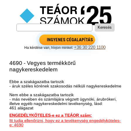
INGYENES CÉGALAPÍTÁS
+36 30 220 1100
Ha kérdése van, hívjon minket:
4690 - Vegyes termékkörű
nagykereskedelem
Ebbe a szakágazatba tartozik
- áruk széles körének szakosodás nélküli nagykereskedelme
Nem ebbe a szakágazatba tartozik
- más nevében és számlájára végzett ügynöki, árubrókeri,
illetve egyéb nagykereskedelmi tevékenység, lásd:
461 alágazat
ENGEDÉLYKÖTELES-e ez a TEÁOR szám:
Itt tudja ellenőrizni, hogy ez a tevékenység engedélyköteles-
e: 4690