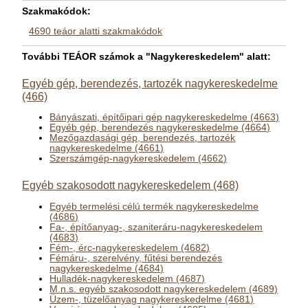
Szakmakódok:
4690 teáor alatti szakmakódok
További TEÁOR számok a "Nagykereskedelem" alatt:
Egyéb gép, berendezés, tartozék nagykereskedelme
(466)
Bányászati, építőipari gép nagykereskedelme (4663)
Egyéb gép, berendezés nagykereskedelme (4664)
Mezőgazdasági gép, berendezés, tartozék
nagykereskedelme (4661)
Szerszámgép-nagykereskedelem (4662)
Egyéb szakosodott nagykereskedelem (468)
Egyéb termelési célú termék nagykereskedelme
(4686)
Fa-, építőanyag-, szaniteráru-nagykereskedelem
(4683)
Fém-, érc-nagykereskedelem (4682)
Fémáru-, szerelvény, fűtési berendezés
nagykereskedelme (4684)
Hulladék-nagykereskedelem (4687)
M.n.s. egyéb szakosodott nagykereskedelem (4689)
Üzem-, tüzelőanyag nagykereskedelme (4681)