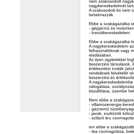
nem szakosodott nagyke
nagykereskedelmét tar
A szakosodott és nem s
tartalmazzák.
Ebbe a szakágazatba ta
- gépjármű és motorkeré
- tranzitkereskedelem
Ebbe a szakágazatba ta
A nagykereskedelem az ú
felhasználóknak vagy m
eladásában.
Az ilyen ügyletekkel fo
beszerzési társulások, 
értékesítési irodák (ah
rendelések felvételét v
beszerzési és értékesíté
A nagykereskedelembe t
válogatása, osztályozás
kiszállítása, üzembe he
Nem ebbe a szakágazat
- villamosenergia-kere
- gáznemű tüzelőanyago
- javak, eszközök kölcs
- szilárd áru csomagolá
em ebbe a szakágazatba
- tea csomagolása, beleé