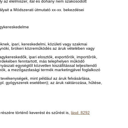
 az élelmiszer, ital és dohány nem szakosodott
yait a Módszerati útmutató xx-xx. bekezdései
nagykereskedelme
knek, ipari, kereskedelmi, közületi vagy szakmai
nöki, brókeri közreműködés az áruk vételében vagy
agykereskedők, ipari elosztók, exportőrök, importőrök,
e érdekében fenntartott, más telephelyen működő
ászati egységtől közvetlen kiszállítással teljesítendő
ynök, a mezőgazdasági termék marketingjével foglalkozó
evékenységek, mint például az áruk felvásárlása,
(pl. gyógyszerek esetében); az áruk raktározása, hűtése,
részére történő keverést és szűrést is,
lásd: 8292