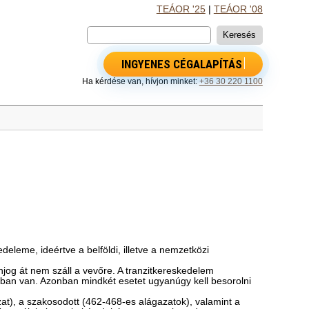
TEÁOR '25
|
TEÁOR '08
INGYENES CÉGALAPÍTÁS
Ha kérdése van, hívjon minket:
+36 30 220 1100
deleme, ideértve a belföldi, illetve a nemzetközi
njog át nem száll a vevőre. A tranzitkereskedelem
nában van. Azonban mindkét esetet ugyanúgy kell besorolni
t), a szakosodott (462-468-es alágazatok), valamint a