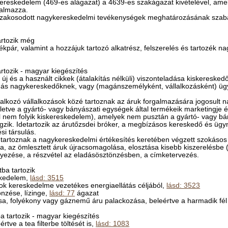
reskedelem (469-es alágazat) a 4639-es szakágazat kivételével, amely
talmazza.
zakosodott nagykereskedelmi tevékenységek meghatározásának szabál
rtozik még
kpár, valamint a hozzájuk tartozó alkatrész, felszerelés és tartozék 
rtozik - magyar kiegészítés
j és a használt cikkek (átalakítás nélküli) viszonteladása kiskereskedő
ás nagykereskedőknek, vagy (magánszemélyként, vállalkozásként) ügy
glalkozó vállalkozások közé tartoznak az áruk forgalmazására jogosult n
illetve a gyártó- vagy bányászati egységek által termékeik marketingj
ol nem folyik kiskereskedelem), amelyek nem pusztán a gyártó- vagy bány
égzik. Idetartozik az árutőzsdei bróker, a megbízásos kereskedő és üg
si társulás.
artoznak a nagykereskedelmi értékesítés keretében végzett szokásos t
a, az ömlesztett áruk újracsomagolása, elosztása kisebb kiszerelésbe 
lyezése, a részvétel az eladásösztönzésben, a címketervezés.
ba tartozik
skedelem,
lásd: 3515
k kereskedelme vezetékes energiaellátás céljából,
lásd: 3523
önzése, lízinge,
lásd: 77
ágazat
sa, folyékony vagy gáznemű áru palackozása, beleértve a harmadik fél 
 tartozik - magyar kiegészítés
rtve a tea filterbe töltését is,
lásd: 1083