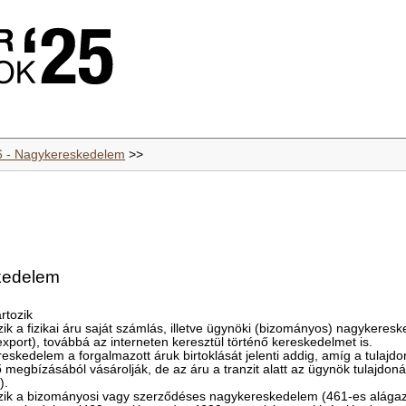
6 - Nagykereskedelem
>>
kedelem
rtozik
k a fizikai áru saját számlás, illetve ügynöki (bizományos) nagykereske
xport), továbbá az interneten keresztül történő kereskedelmet is.
eskedelem a forgalmazott áruk birtoklását jelenti addig, amíg a tulajdo
 megbízásából vásárolják, de az áru a tranzit alatt az ügynök tulajdo
).
zik a bizományosi vagy szerződéses nagykereskedelem (461-es alágaza