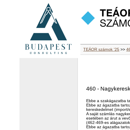
TEÁOR számok '25
>>
4
460 - Nagykeres
Ebbe a szakágazatba ta
Ebbe az ágazatba tartozi
kereskedelmet (import/e
A saját számlás nagyker
esetében az árut a vevő
(462-469-es alágazatok
Ebbe az ágazatba tarto