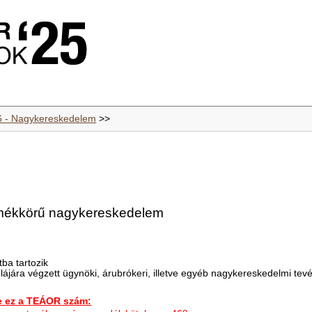
6 - Nagykereskedelem
>>
rmékkörű nagykereskedelem
ba tartozik
jára végzett ügynöki, árubrókeri, illetve egyéb nagykereskedelmi tev
ez a TEÁOR szám: