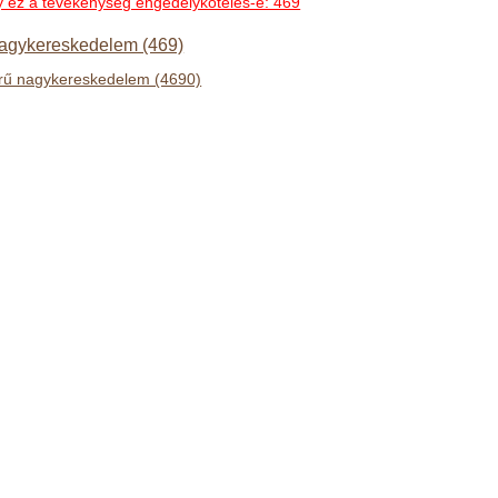
hogy ez a tevékenység engedélyköteles-e: 469
agykereskedelem (469)
rű nagykereskedelem (4690)