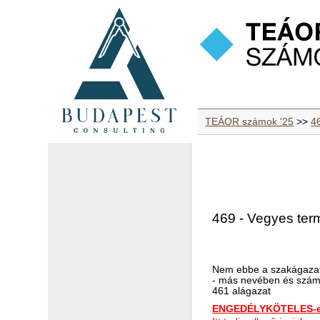
TEÁOR számok '25
>>
4
469 - Vegyes te
Nem ebbe a szakágazat
- más nevében és számlá
461 alágazat
ENGEDÉLYKÖTELES-e 