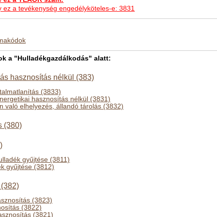
hogy ez a tevékenység engedélyköteles-e: 3831
kmakódok
 a "Hulladékgazdálkodás" alatt:
tás hasznosítás nélkül (383)
talmatlanítás (3833)
nergetikai hasznosítás nélkül (3831)
 való elhelyezés, állandó tárolás (3832)
 (380)
)
lladék gyűjtése (3811)
ék gyűjtése (3812)
 (382)
sznosítás (3823)
nosítás (3822)
sznosítás (3821)