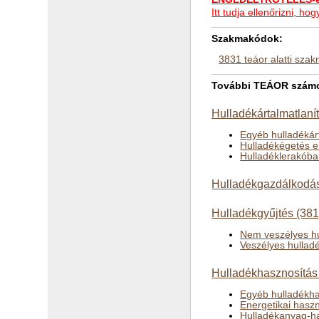
Itt tudja ellenőrizni, 
Szakmakódok:
3831 teáor alatti sza
További TEÁOR számok
Hulladékártalmatlaní
Egyéb hulladékár
Hulladékégetés e
Hulladéklerakóban
Hulladékgazdálkodás
Hulladékgyűjtés (381
Nem veszélyes hu
Veszélyes hullad
Hulladékhasznosítás
Egyéb hulladékha
Energetikai hasz
Hulladékanyag-ha