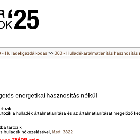
8 - Hulladékgazdálkodás
>>
383 - Hulladékártalmatlanítás hasznosítás 
etés energetikai hasznosítás nélkül
rtozik
tozik a hulladék ártalmatlanítása és az ártalmatlanítását megelőző k
ba tartozik
ás hulladék hőkezelésével,
lásd: 3822
ez a TEÁOR szám: