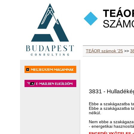
TEÁOR számok '25
>>
3
3831 - Hulladékég
Ebbe a szakágazatba ta
Ebbe a szakágazatba tar
nélkül.
Nem ebbe a szakágazat
- energetikai hasznosít
ENGEDÉLYKÖTELES-e 