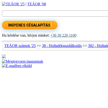
TEÁOR '25
|
TEÁOR '08
INGYENES CÉGALAPÍTÁS
Ha kérdése van, hívjon minket:
+36 30 220 1100
TEÁOR számok '25
>>
38 - Hulladékgazdálkodás
>>
382 - Hullad