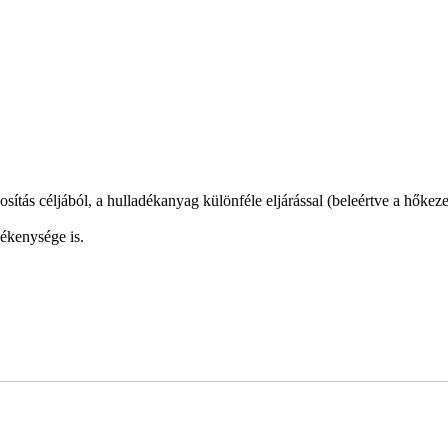
ítás céljából, a hulladékanyag különféle eljárással (beleértve a hőkezel
vékenysége is.