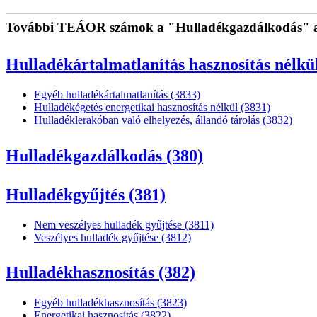
További TEÁOR számok a "Hulladékgazdálkodás" a
Hulladékártalmatlanítás hasznosítás nélkül
Egyéb hulladékártalmatlanítás (3833)
Hulladékégetés energetikai hasznosítás nélkül (3831)
Hulladéklerakóban való elhelyezés, állandó tárolás (3832)
Hulladékgazdálkodás (380)
Hulladékgyűjtés (381)
Nem veszélyes hulladék gyűjtése (3811)
Veszélyes hulladék gyűjtése (3812)
Hulladékhasznosítás (382)
Egyéb hulladékhasznosítás (3823)
Energetikai hasznosítás (3822)