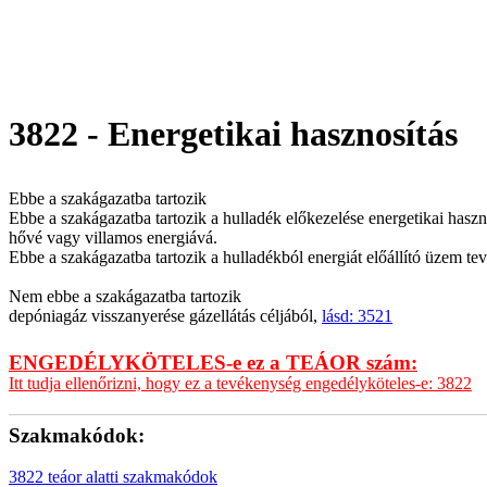
3822 - Energetikai hasznosítás
Ebbe a szakágazatba tartozik
Ebbe a szakágazatba tartozik a hulladék előkezelése energetikai hasznos
hővé vagy villamos energiává.
Ebbe a szakágazatba tartozik a hulladékból energiát előállító üzem te
Nem ebbe a szakágazatba tartozik
depóniagáz visszanyerése gázellátás céljából,
lásd: 3521
ENGEDÉLYKÖTELES-e ez a TEÁOR szám:
Itt tudja ellenőrizni, hogy ez a tevékenység engedélyköteles-e: 3822
Szakmakódok:
3822 teáor alatti szakmakódok