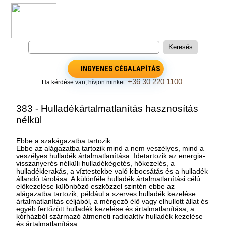
INGYENES CÉGALAPÍTÁS
+36 30 220 1100
Ha kérdése van, hívjon minket:
383 - Hulladékártalmatlanítás hasznosítás
nélkül
Ebbe a szakágazatba tartozik
Ebbe az alágazatba tartozik mind a nem veszélyes, mind a
veszélyes hulladék ártalmatlanítása. Idetartozik az energia-
visszanyerés nélküli hulladékégetés, hőkezelés, a
hulladéklerakás, a víztestekbe való kibocsátás és a hulladék
állandó tárolása. A különféle hulladék ártalmatlanítási célú
előkezelése különböző eszközzel szintén ebbe az
alágazatba tartozik, például a szerves hulladék kezelése
ártalmatlanítás céljából, a mérgező élő vagy elhullott állat és
egyéb fertőzött hulladék kezelése és ártalmatlanítása, a
kórházból származó átmeneti radioaktív hulladék kezelése
és ártalmatlanítása.