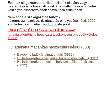
Ebbe az alágazatba tartozik a hulladék elásása vagy
beszántása is, a használt javak ártalmatlanítása a hulladék
veszélyes összetevőjének eltávolítása érdekében.
Nem ebbe a szakágazatba tartozik
- szennyvíz kezelése, tisztítása és elhelyezése,
lásd: 3700
- hulladékhasznosítás,
lásd: 382
alágazat
ENGEDÉLYKÖTELES-e ez a TEÁOR szám:
Itt tudja ellenőrizni, hogy ez a tevékenység engedélyköteles-
e: 383
Hulladékártalmatlanítás hasznosítás nélkül (383)
Egyéb hulladékártalmatlanítás (3833)
Hulladékégetés energetikai hasznosítás nélkül (3831)
Hulladéklerakóban való elhelyezés, állandó tárolás
(3832)