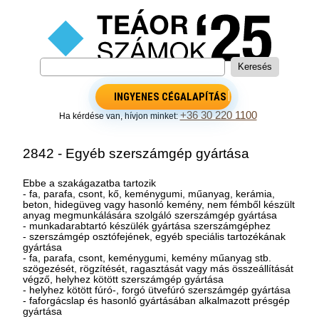
INGYENES CÉGALAPÍTÁS
+36 30 220 1100
Ha kérdése van, hívjon minket:
2842 - Egyéb szerszámgép gyártása
Ebbe a szakágazatba tartozik
- fa, parafa, csont, kő, keménygumi, műanyag, kerámia,
beton, hidegüveg vagy hasonló kemény, nem fémből készült
anyag megmunkálására szolgáló szerszámgép gyártása
- munkadarabtartó készülék gyártása szerszámgéphez
- szerszámgép osztófejének, egyéb speciális tartozékának
gyártása
- fa, parafa, csont, keménygumi, kemény műanyag stb.
szögezését, rögzítését, ragasztását vagy más összeállítását
végző, helyhez kötött szerszámgép gyártása
- helyhez kötött fúró-, forgó ütvefúró szerszámgép gyártása
- faforgácslap és hasonló gyártásában alkalmazott présgép
gyártása