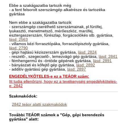
Ebbe a szakágazatba tartozik még
- a fent felsorolt szerszámgép alkatrésze és tartozéka
gyártása
Nem ebbe a szakágazatba tartozik
- szerszámgép cserélhető szerszámainak, pl.fúrófej,
lyukasztó, menetmetsző, mérőeszköz, marófej,
esztergaszerszám, fűrészlap, forgácsolókés stb. gyártása,
lásd: 2563
- villamos kézi forrasztópáka, forrasztópisztoly gyártása,
lásd: 2790
- gépi hajtású kéziszerszám gyártása,
lásd: 2824
- reszelő-, szegecselő-, lemezvágó gép gyártása,
lásd: 2841
- fémhengermű és -öntöde gépének gyártása,
lásd: 2891
- bányászati és kőfejtő gép gyártása,
lásd: 2892
- additív gyártású gép gyártása,
lásd: 2897
ENGEDÉLYKÖTELES-e ez a TEÁOR szám:
Itt tudja ellenőrizni, hogy ez a tevékenység engedélyköteles-
e: 2842
Szakmakódok:
2842 teáor alatti szakmakódok
További TEÁOR számok a "Gép, gépi berendezés
gyártása" alatt: