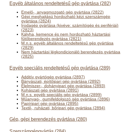
Egyéb általános rendeltetésű gép gyártása (282)
Emelő-, anyagmozgató gép gyártása (2822)
Gépi meghajtású hordozható kézi szerszámgép
gyártása (2824)
Irodagép gyártása (kivéve: számítógép és perifériái)
(2823)
Kályha, kemence és nem hordozható háztartási
fűtőberendezés gyártása (2821)
M.n.s. egyéb általános rendeltetésű gép gyártása
(2829)
Nem háztartási légkondicionáló berendezés gyártása
(2825)
Egyéb speciális rendeltetésű gép gyártása (289)
Additív gyártógép gyártása (2897)
Bányászati, építőipari gép gyártása (2892)
Élelmiszer-, dohányipari gép gyártása (2893)
Kohászati gép gyártása (2891)
M.n.s. egyéb speciális gép gyártása (2899)
Műanyag-, gumifeldolgozó gép gyártása (2896)
Papíripari gép gyártása (2895)
Textil-, ruházati, bőripari gép gyártása (2894)
Gép, gépi berendezés gyártása (280)
Szerszámgépgyártás (284)