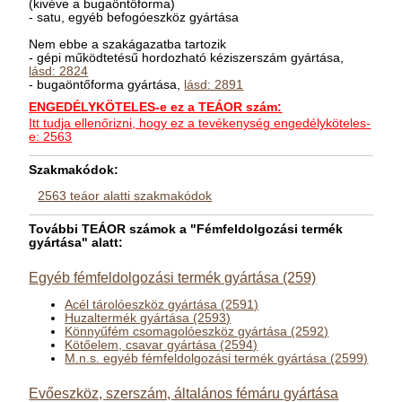
(kivéve a bugaöntőforma)
- satu, egyéb befogóeszköz gyártása
Nem ebbe a szakágazatba tartozik
- gépi működtetésű hordozható kéziszerszám gyártása,
lásd: 2824
- bugaöntőforma gyártása,
lásd: 2891
ENGEDÉLYKÖTELES-e ez a TEÁOR szám:
Itt tudja ellenőrizni, hogy ez a tevékenység engedélyköteles-
e: 2563
Szakmakódok:
2563 teáor alatti szakmakódok
További TEÁOR számok a "Fémfeldolgozási termék
gyártása" alatt:
Egyéb fémfeldolgozási termék gyártása (259)
Acél tárolóeszköz gyártása (2591)
Huzaltermék gyártása (2593)
Könnyűfém csomagolóeszköz gyártása (2592)
Kötőelem, csavar gyártása (2594)
M.n.s. egyéb fémfeldolgozási termék gyártása (2599)
Evőeszköz, szerszám, általános fémáru gyártása