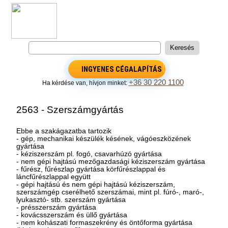
INGYENES CÉGALAPÍTÁS
+36 30 220 1100
Ha kérdése van, hívjon minket:
2563 - Szerszámgyártás
Ebbe a szakágazatba tartozik
- gép, mechanikai készülék késének, vágóeszközének
gyártása
- kéziszerszám pl. fogó, csavarhúzó gyártása
- nem gépi hajtású mezőgazdasági kéziszerszám gyártása
- fűrész, fűrészlap gyártása körfűrészlappal és
láncfűrészlappal együtt
- gépi hajtású és nem gépi hajtású kéziszerszám,
szerszámgép cserélhető szerszámai, mint pl. fúró-, maró-,
lyukasztó- stb. szerszám gyártása
- présszerszám gyártása
- kovácsszerszám és üllő gyártása
- nem kohászati formaszekrény és öntőforma gyártása