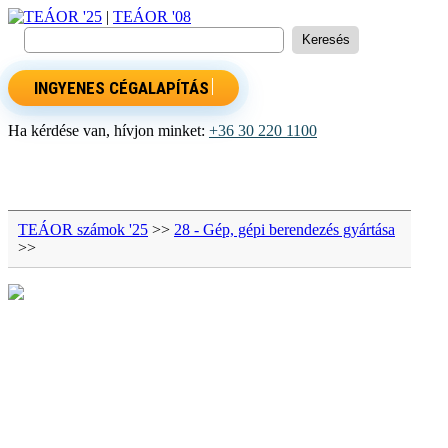
TEÁOR '25
|
TEÁOR '08
INGYENES CÉGALAPÍTÁS
Ha kérdése van, hívjon minket:
+36 30 220 1100
TEÁOR számok '25
>>
28 - Gép, gépi berendezés gyártása
>>