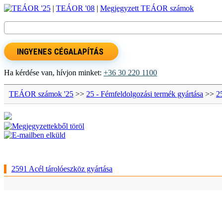
TEÁOR '25
|
TEÁOR '08
|
Megjegyzett TEÁOR számok
INGYENES CÉGALAPÍTÁS
Ha kérdése van, hívjon minket:
+36 30 220 1100
TEÁOR számok '25
>>
25 - Fémfeldolgozási termék gyártása
>>
2
2591 Acél tárolóeszköz gyártása