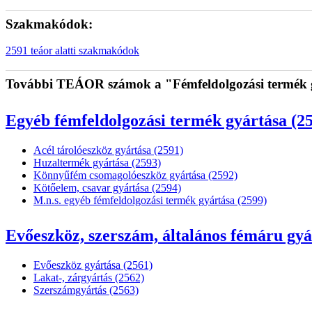
Szakmakódok:
2591 teáor alatti szakmakódok
További TEÁOR számok a "Fémfeldolgozási termék g
Egyéb fémfeldolgozási termék gyártása (2
Acél tárolóeszköz gyártása (2591)
Huzaltermék gyártása (2593)
Könnyűfém csomagolóeszköz gyártása (2592)
Kötőelem, csavar gyártása (2594)
M.n.s. egyéb fémfeldolgozási termék gyártása (2599)
Evőeszköz, szerszám, általános fémáru gyá
Evőeszköz gyártása (2561)
Lakat-, zárgyártás (2562)
Szerszámgyártás (2563)