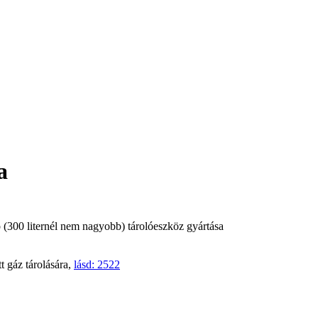
a
ó (300 liternél nem nagyobb) tárolóeszköz gyártása
tt gáz tárolására,
lásd: 2522