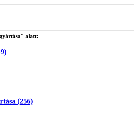
yártása" alatt:
59)
rtása (256)