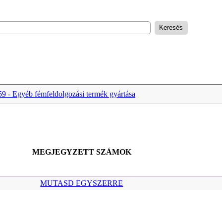
59 - Egyéb fémfeldolgozási termék gyártása
MEGJEGYZETT SZÁMOK
MUTASD EGYSZERRE