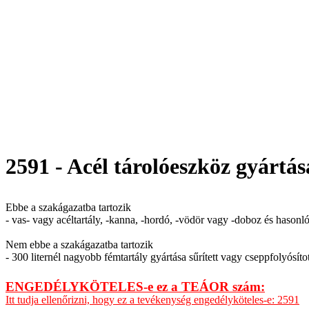
2591 - Acél tárolóeszköz gyártás
Ebbe a szakágazatba tartozik
- vas- vagy acéltartály, -kanna, -hordó, -vödör vagy -doboz és hasonl
Nem ebbe a szakágazatba tartozik
- 300 liternél nagyobb fémtartály gyártása sűrített vagy cseppfolyósíto
ENGEDÉLYKÖTELES-e ez a TEÁOR szám:
Itt tudja ellenőrizni, hogy ez a tevékenység engedélyköteles-e: 2591