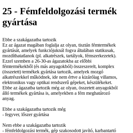
25 - Fémfeldolgozási termék
gyártása
Ebbe a szakágazatba tartozik
Ez az ágazat magában foglalja az olyan, tisztán fémtermékek
gyártását, amelyek funkciójuknál fogva általában statikusak,
mozdíthatatlanok (pl. alkatrészek, tartályok, fémszerkezetek).
Ezzel szemben a 26-30-as ágazatokba az előbbi
fémtermékekből (és más anyagokból) összeszerelt, komplex
(összetett) termékek gyártása tartozik, amelyek mozgó
alkatrészekkel működnek, ide nem értve a kizárólag villamos,
elektronikus vagy optikai rendszerű gépeket, készülékeket.
Ebbe az ágazatba tartozik még az olyan, összetett anyagokból
álló termékek gyártása is, amelyekben a fém meghatározó
anyag.
Ebbe a szakágazatba tartozik még
- fegyver, lőszer gyártása
Nem ebbe a szakágazatba tartozik
- fémfeldolgozási termék, gép szakosodott javító, karbantartó