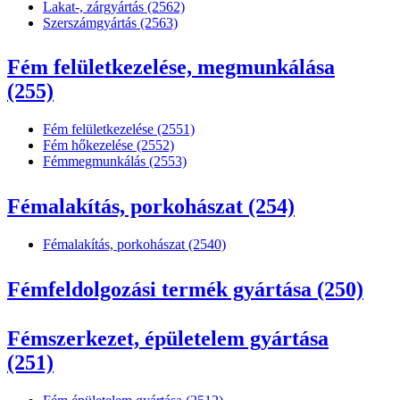
Lakat-, zárgyártás (2562)
Szerszámgyártás (2563)
Fém felületkezelése, megmunkálása
(255)
Fém felületkezelése (2551)
Fém hőkezelése (2552)
Fémmegmunkálás (2553)
Fémalakítás, porkohászat (254)
Fémalakítás, porkohászat (2540)
Fémfeldolgozási termék gyártása (250)
Fémszerkezet, épületelem gyártása
(251)