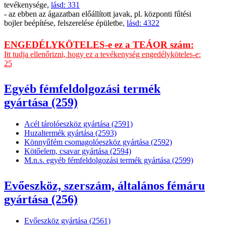
tevékenysége,
lásd: 331
- az ebben az ágazatban előállított javak, pl. központi fűtési
bojler beépítése, felszerelése épületbe,
lásd: 4322
ENGEDÉLYKÖTELES-e ez a TEÁOR szám:
Itt tudja ellenőrizni, hogy ez a tevékenység engedélyköteles-e:
25
Egyéb fémfeldolgozási termék
gyártása (259)
Acél tárolóeszköz gyártása (2591)
Huzaltermék gyártása (2593)
Könnyűfém csomagolóeszköz gyártása (2592)
Kötőelem, csavar gyártása (2594)
M.n.s. egyéb fémfeldolgozási termék gyártása (2599)
Evőeszköz, szerszám, általános fémáru
gyártása (256)
Evőeszköz gyártása (2561)