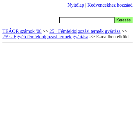
Nyitólap
|
Kedvencekhez hozzáad
TEÁOR számok '08
>>
25 - Fémfeldolgozási termék gyártása
>>
259 - Egyéb fémfeldolgozási termék gyártása
>> E-mailben elküld