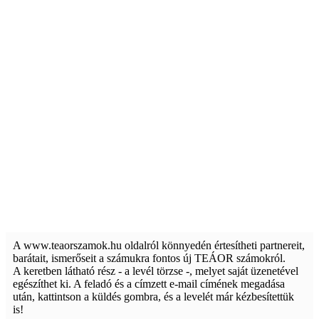
A www.teaorszamok.hu oldalról könnyedén értesítheti partnereit,
barátait, ismerőseit a számukra fontos új TEÁOR számokról.
A keretben látható rész - a levél törzse -, melyet saját üzenetével
egészíthet ki. A feladó és a címzett e-mail címének megadása
után, kattintson a küldés gombra, és a levelét már kézbesítettük
is!