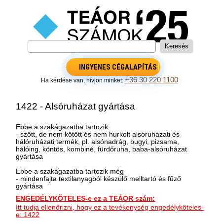
INGYENES CÉGALAPÍTÁS
+36 30 220 1100
Ha kérdése van, hívjon minket:
1422 - Alsóruházat gyártása
Ebbe a szakágazatba tartozik
- szőtt, de nem kötött és nem hurkolt alsóruházati és
hálóruházati termék, pl. alsónadrág, bugyi, pizsama,
hálóing, köntös, kombiné, fürdőruha, baba-alsóruházat
gyártása
Ebbe a szakágazatba tartozik még
- mindenfajta textilanyagból készülő melltartó és fűző
gyártása
ENGEDÉLYKÖTELES-e ez a TEÁOR szám:
Itt tudja ellenőrizni, hogy ez a tevékenység engedélyköteles-
e: 1422