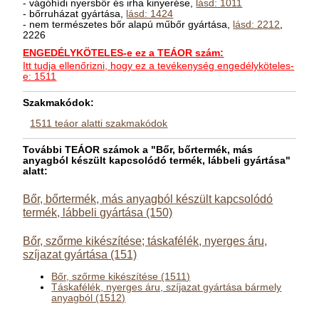
- vágóhídi nyersbőr és irha kinyerése,
lásd: 1011
- bőrruházat gyártása,
lásd: 1424
- nem természetes bőr alapú műbőr gyártása,
lásd: 2212
,
2226
ENGEDÉLYKÖTELES-e ez a TEÁOR szám:
Itt tudja ellenőrizni, hogy ez a tevékenység engedélyköteles-
e: 1511
Szakmakódok:
1511 teáor alatti szakmakódok
További TEÁOR számok a "Bőr, bőrtermék, más
anyagból készült kapcsolódó termék, lábbeli gyártása"
alatt:
Bőr, bőrtermék, más anyagból készült kapcsolódó
termék, lábbeli gyártása (150)
Bőr, szőrme kikészítése; táskafélék, nyerges áru,
szíjazat gyártása (151)
Bőr, szőrme kikészítése (1511)
Táskafélék, nyerges áru, szíjazat gyártása bármely
anyagból (1512)