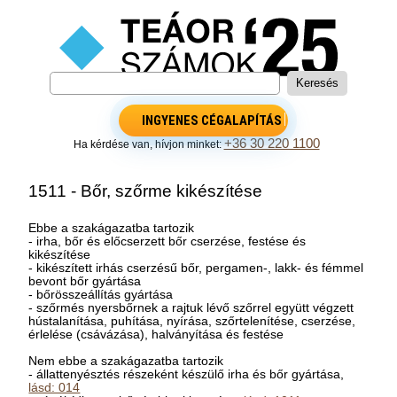
INGYENES CÉGALAPÍTÁS
+36 30 220 1100
Ha kérdése van, hívjon minket:
1511 - Bőr, szőrme kikészítése
Ebbe a szakágazatba tartozik
- irha, bőr és előcserzett bőr cserzése, festése és
kikészítése
- kikészített irhás cserzésű bőr, pergamen-, lakk- és fémmel
bevont bőr gyártása
- bőrösszeállítás gyártása
- szőrmés nyersbőrnek a rajtuk lévő szőrrel együtt végzett
hústalanítása, puhítása, nyírása, szőrtelenítése, cserzése,
érlelése (csávázása), halványítása és festése
Nem ebbe a szakágazatba tartozik
- állattenyésztés részeként készülő irha és bőr gyártása,
lásd: 014