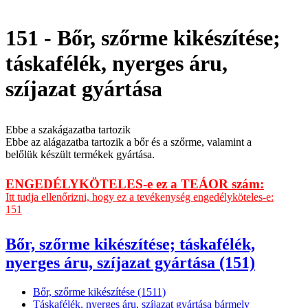
151 - Bőr, szőrme kikészítése;
táskafélék, nyerges áru,
szíjazat gyártása
Ebbe a szakágazatba tartozik
Ebbe az alágazatba tartozik a bőr és a szőrme, valamint a
belőlük készült termékek gyártása.
ENGEDÉLYKÖTELES-e ez a TEÁOR szám:
Itt tudja ellenőrizni, hogy ez a tevékenység engedélyköteles-e:
151
Bőr, szőrme kikészítése; táskafélék,
nyerges áru, szíjazat gyártása (151)
Bőr, szőrme kikészítése (1511)
Táskafélék, nyerges áru, szíjazat gyártása bármely