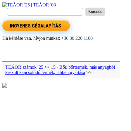
TEÁOR '25
|
TEÁOR '08
INGYENES CÉGALAPÍTÁS
Ha kérdése van, hívjon minket:
+36 30 220 1100
TEÁOR számok '25
>>
15 - Bőr, bőrtermék, más anyagból
készült kapcsolódó termék, lábbeli gyártása
>>