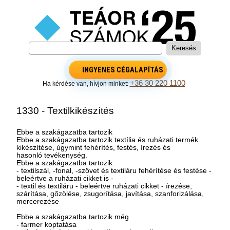
INGYENES CÉGALAPÍTÁS
+36 30 220 1100
Ha kérdése van, hívjon minket:
1330 - Textilkikészítés
Ebbe a szakágazatba tartozik
Ebbe a szakágazatba tartozik textília és ruházati termék
kikészítése, úgymint fehérítés, festés, írezés és
hasonló tevékenység.
Ebbe a szakágazatba tartozik:
- textilszál, -fonal, -szövet és textiláru fehérítése és festése -
beleértve a ruházati cikket is -
- textil és textiláru - beleértve ruházati cikket - írezése,
szárítása, gőzölése, zsugorítása, javítása, szanforizálása,
mercerezése
Ebbe a szakágazatba tartozik még
- farmer koptatása