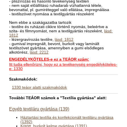
- pliszírozás és hasonló tevékenység textilen
- nem saját előállítású ruhadarab vízhatlanná tétele,
bevonattal, pl. gumiréteggel való ellátása, impregnálása
- textilszövet nyomása a textilgyártás részeként
Nem ebbe a szakágazatba tartozik
- textilre és ruházati cikkre történő nyomás, beleértve a
szita- és filmnyomást, nem a textilgyártás részeként,
lásd:
1812
- lézergravírozás textilre,
lásd: 1812
- gumival impregnált, bevont, burkolt vagy laminált
textilszövet gyártása, amennyiben a gumi elsődleges
alkotórész,
lásd: 2212
ENGEDÉLYKÖTELES-e ez a TEÁOR szám:
Itt tudja ellenőrizni, hogy ez a tevékenység engedélyköteles-
e: 1330
Szakmakódok:
1330 teáor alatti szakmakódok
További TEÁOR számok a "Textília gyártása" alatt:
Egyéb textiláru gyártása (139)
Háztartási textília és konfekcionált textiláru gyártása
(1392)
Kötött, hurkolt kelme gyártása (1391)