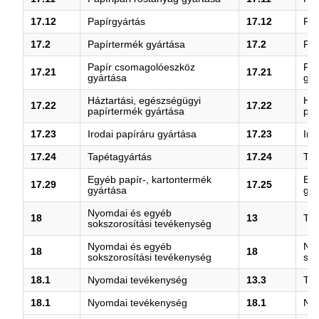
17.12
Papírgyártás
17.12
Pap
17.2
Papírtermék gyártása
17.2
Pap
Papír csomagolóeszköz
Pap
17.21
17.21
gyártása
gyá
Háztartási, egészségügyi
Ház
17.22
17.22
papírtermék gyártása
pap
17.23
Irodai papíráru gyártása
17.23
Iro
17.24
Tapétagyártás
17.24
Tap
Egyéb papír-, kartontermék
Egy
17.29
17.25
gyártása
gyá
Nyomdai és egyéb
18
13
Tex
sokszorosítási tevékenység
Nyomdai és egyéb
Ny
18
18
sokszorosítási tevékenység
sok
18.1
Nyomdai tevékenység
13.3
Tex
18.1
Nyomdai tevékenység
18.1
Ny