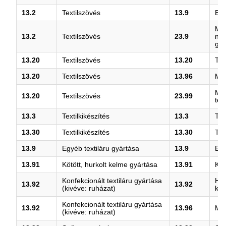
13.2
Textilszövés
13.9
Egy
M.n
13.2
Textilszövés
23.9
ne
gyá
13.20
Textilszövés
13.20
Tex
13.20
Textilszövés
13.96
Műs
M.n
13.20
Textilszövés
23.99
ter
13.3
Textilkikészítés
13.3
Tex
13.30
Textilkikészítés
13.30
Tex
13.9
Egyéb textiláru gyártása
13.9
Egy
13.91
Kötött, hurkolt kelme gyártása
13.91
Köt
Konfekcionált textiláru gyártása
Ház
13.92
13.92
(kivéve: ruházat)
kon
Konfekcionált textiláru gyártása
13.92
13.96
Műs
(kivéve: ruházat)