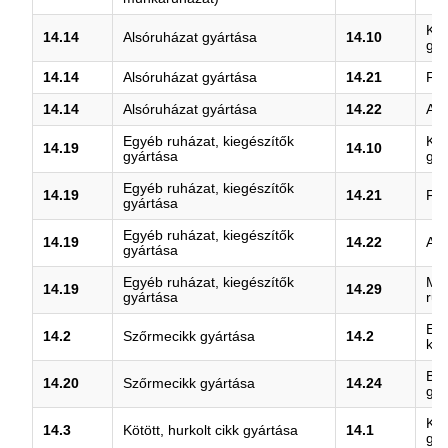
Köt
14.14
Alsóruházat gyártása
14.10
gyá
14.14
Alsóruházat gyártása
14.21
Fel
14.14
Alsóruházat gyártása
14.22
Als
Egyéb ruházat, kiegészítők
Köt
14.19
14.10
gyártása
gyá
Egyéb ruházat, kiegészítők
14.19
14.21
Fel
gyártása
Egyéb ruházat, kiegészítők
14.19
14.22
Als
gyártása
Egyéb ruházat, kiegészítők
M.n
14.19
14.29
gyártása
ruh
Egy
14.2
Szőrmecikk gyártása
14.2
kie
Bőr
14.20
Szőrmecikk gyártása
14.24
gyá
Köt
14.3
Kötött, hurkolt cikk gyártása
14.1
gyá