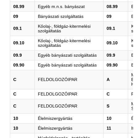
08.99
Egyéb m.n.s. bányászat
08.99
Egy
09
Bányászati szolgáltatás
09
Bán
Kőolaj-, földgáz-kitermelési
Kőo
09.1
09.1
szolgáltatás
szo
Kőolaj-, földgáz-kitermelési
Kőo
09.10
09.10
szolgáltatás
szo
09.9
Egyéb bányászati szolgáltatás
09.9
Egy
09.90
Egyéb bányászati szolgáltatás
09.90
Egy
ME
C
FELDOLGOZÓIPAR
A
ER
HA
C
FELDOLGOZÓIPAR
C
FE
MŰ
C
FELDOLGOZÓIPAR
S
SZ
10
Élelmiszergyártás
10
Éle
10
Élelmiszergyártás
11
Ita