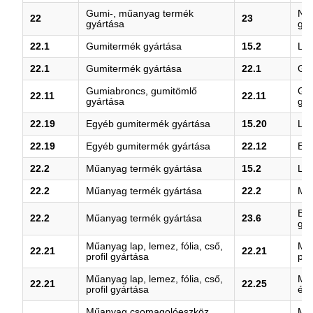
Gumi-, műanyag termék
Ne
22
23
gyártása
gyá
22.1
Gumitermék gyártása
15.2
Láb
22.1
Gumitermék gyártása
22.1
Gu
Gumiabroncs, gumitömlő
Gu
22.11
22.11
gyártása
gyá
22.19
Egyéb gumitermék gyártása
15.20
Láb
22.19
Egyéb gumitermék gyártása
22.12
Egy
22.2
Műanyag termék gyártása
15.2
Láb
22.2
Műanyag termék gyártása
22.2
Mű
Bet
22.2
Műanyag termék gyártása
23.6
gyá
Műanyag lap, lemez, fólia, cső,
Műa
22.21
22.21
profil gyártása
pro
Műanyag lap, lemez, fólia, cső,
Műa
22.21
22.25
profil gyártása
és 
Műanyag csomagolóeszköz
Mű