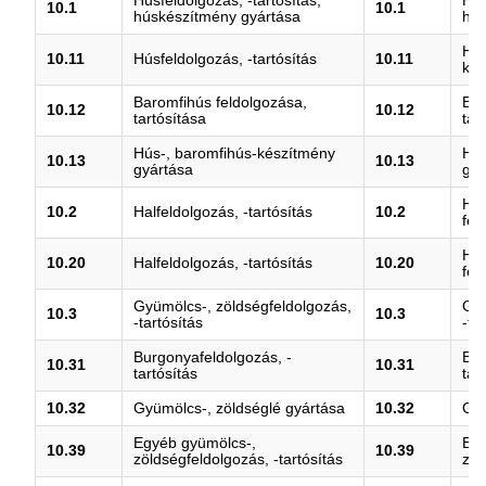
Húsfeldolgozás, -tartósítás,
Hús
10.1
10.1
húskészítmény gyártása
hús
Hús
10.11
Húsfeldolgozás, -tartósítás
10.11
kiv
Baromfihús feldolgozása,
Bar
10.12
10.12
tartósítása
tar
Hús-, baromfihús-készítmény
Hús
10.13
10.13
gyártása
gyá
Hal
10.2
Halfeldolgozás, -tartósítás
10.2
fel
Hal
10.20
Halfeldolgozás, -tartósítás
10.20
fel
Gyümölcs-, zöldségfeldolgozás,
Gyü
10.3
10.3
-tartósítás
-ta
Burgonyafeldolgozás, -
Bur
10.31
10.31
tartósítás
tar
10.32
Gyümölcs-, zöldséglé gyártása
10.32
Gyü
Egyéb gyümölcs-,
Egy
10.39
10.39
zöldségfeldolgozás, -tartósítás
zöl