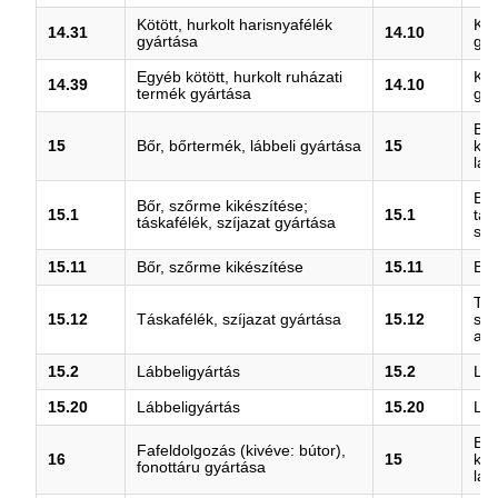
Kötött, hurkolt harisnyafélék
Köt
14.31
14.10
gyártása
gyá
Egyéb kötött, hurkolt ruházati
Köt
14.39
14.10
termék gyártása
gyá
Bőr
15
Bőr, bőrtermék, lábbeli gyártása
15
kés
láb
Bőr
Bőr, szőrme kikészítése;
15.1
15.1
tás
táskafélék, szíjazat gyártása
szí
15.11
Bőr, szőrme kikészítése
15.11
Bőr
Tás
15.12
Táskafélék, szíjazat gyártása
15.12
szí
an
15.2
Lábbeligyártás
15.2
Láb
15.20
Lábbeligyártás
15.20
Láb
Bőr
Fafeldolgozás (kivéve: bútor),
16
15
kés
fonottáru gyártása
láb