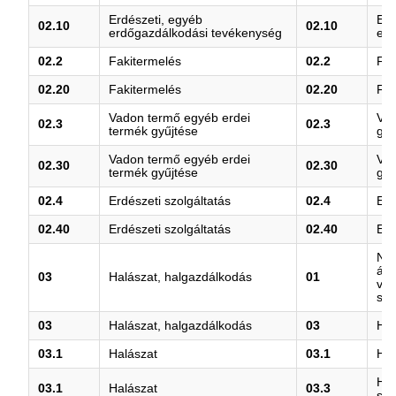
Erdészeti, egyéb
Erd
02.10
02.10
erdőgazdálkodási tevékenység
erd
02.2
Fakitermelés
02.2
Fak
02.20
Fakitermelés
02.20
Fak
Vadon termő egyéb erdei
Vad
02.3
02.3
termék gyűjtése
gyű
Vadon termő egyéb erdei
Vad
02.30
02.30
termék gyűjtése
gyű
02.4
Erdészeti szolgáltatás
02.4
Erd
02.40
Erdészeti szolgáltatás
02.40
Erd
Növ
áll
03
Halászat, halgazdálkodás
01
vad
szo
03
Halászat, halgazdálkodás
03
Hal
03.1
Halászat
03.1
Hal
Hal
03.1
Halászat
03.3
szo