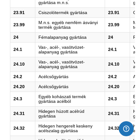
gyártása m.n.s.
gyá
23.91
Csiszolótermék gyártása
23.91
Csi
M.n.s. egyéb nemfém ásványi
M.n
23.99
23.99
termék gyártása
ter
24
Fémalapanyag gyártása
24
Fém
Vas-, acél-, vasötvözet-
Vas
24.1
24.1
alapanyag gyártása
ala
Vas-, acél-, vasötvözet-
Vas
24.10
24.10
alapanyag gyártása
ala
24.2
Acélcsőgyártás
24.2
Acé
24.20
Acélcsőgyártás
24.20
Acé
Egyéb kohászati termék
Egy
24.3
24.3
gyártása acélból
gyá
Hidegen húzott acélrúd
Hid
24.31
24.31
gyártása
gyá
Hidegen hengerelt keskeny
Hid
24.32
24.32
acélszalag gyártása
acé