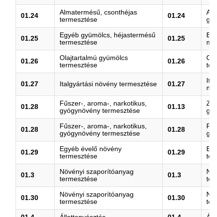
Almatermésű, csonthéjas
Alm
01.24
01.24
termesztése
gyü
Egyéb gyümölcs, héjastermésű
Egy
01.25
01.25
termesztése
ma
Olajtartalmú gyümölcs
Ola
01.26
01.26
termesztése
ter
Ita
01.27
Italgyártási növény termesztése
01.27
növ
Fűszer-, aroma-, narkotikus,
Zöl
01.28
01.13
gyógynövény termesztése
gu
Fűszer-, aroma-, narkotikus,
Fűs
01.28
01.28
gyógynövény termesztése
gy
Egyéb évelő növény
Egy
01.29
01.29
termesztése
ter
Növényi szaporítóanyag
Növ
01.3
01.3
termesztése
ter
Növényi szaporítóanyag
Növ
01.30
01.30
termesztése
ter