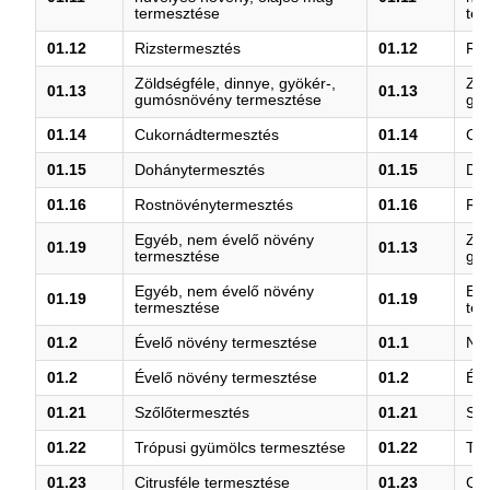
termesztése
ter
01.12
Rizstermesztés
01.12
Riz
Zöldségféle, dinnye, gyökér-,
Zöl
01.13
01.13
gumósnövény termesztése
gu
01.14
Cukornádtermesztés
01.14
Cu
01.15
Dohánytermesztés
01.15
Do
01.16
Rostnövénytermesztés
01.16
Ro
Egyéb, nem évelő növény
Zöl
01.19
01.13
termesztése
gu
Egyéb, nem évelő növény
Egy
01.19
01.19
termesztése
ter
01.2
Évelő növény termesztése
01.1
Nem
01.2
Évelő növény termesztése
01.2
Éve
01.21
Szőlőtermesztés
01.21
Sző
01.22
Trópusi gyümölcs termesztése
01.22
Tró
01.23
Citrusféle termesztése
01.23
Cit