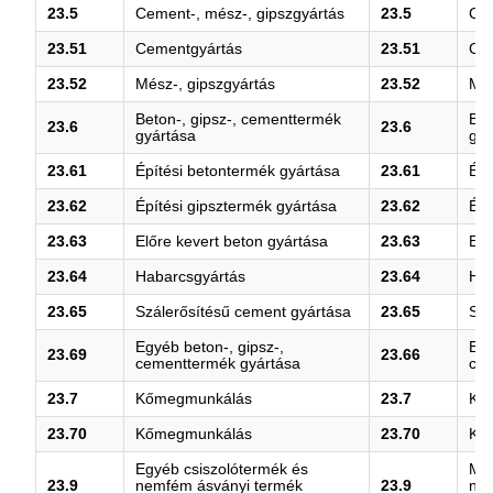
23.5
Cement-, mész-, gipszgyártás
23.5
Cem
23.51
Cementgyártás
23.51
Ce
23.52
Mész-, gipszgyártás
23.52
Més
Beton-, gipsz-, cementtermék
Bet
23.6
23.6
gyártása
gyá
23.61
Építési betontermék gyártása
23.61
Épí
23.62
Építési gipsztermék gyártása
23.62
Épí
23.63
Előre kevert beton gyártása
23.63
Elő
23.64
Habarcsgyártás
23.64
Hab
23.65
Szálerősítésű cement gyártása
23.65
Szá
Egyéb beton-, gipsz-,
Egy
23.69
23.66
cementtermék gyártása
cem
23.7
Kőmegmunkálás
23.7
Kő
23.70
Kőmegmunkálás
23.70
Kő
Egyéb csiszolótermék és
M.n
23.9
nemfém ásványi termék
23.9
ne