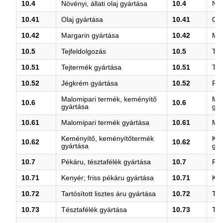
10.4
Növényi, állati olaj gyártása
10.4
Növ
10.41
Olaj gyártása
10.41
Ola
10.42
Margarin gyártása
10.42
Mar
10.5
Tejfeldolgozás
10.5
Tej
10.51
Tejtermék gyártása
10.51
Tej
10.52
Jégkrém gyártása
10.52
Fag
Malomipari termék, keményítő
Mal
10.6
10.6
gyártása
gyá
10.61
Malomipari termék gyártása
10.61
Mal
Keményítő, keményítőtermék
Kem
10.62
10.62
gyártása
gyá
10.7
Pékáru, tésztafélék gyártása
10.7
Pék
10.71
Kenyér; friss pékáru gyártása
10.71
Ken
10.72
Tartósított lisztes áru gyártása
10.72
Tar
10.73
Tésztafélék gyártása
10.73
Tés