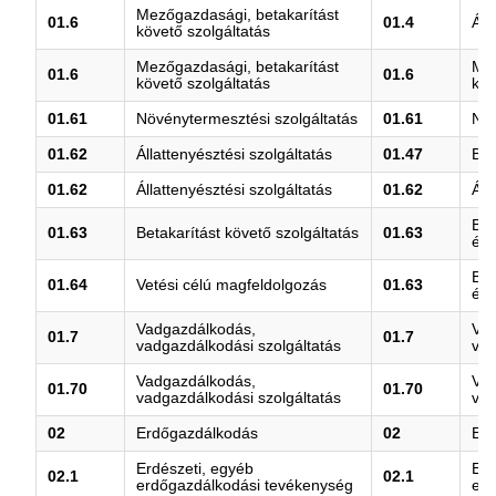
Mezőgazdasági, betakarítást
01.6
01.4
Áll
követő szolgáltatás
Mezőgazdasági, betakarítást
Mez
01.6
01.6
követő szolgáltatás
köv
01.61
Növénytermesztési szolgáltatás
01.61
Növ
01.62
Állattenyésztési szolgáltatás
01.47
Bar
01.62
Állattenyésztési szolgáltatás
01.62
Áll
Bet
01.63
Betakarítást követő szolgáltatás
01.63
és 
Bet
01.64
Vetési célú magfeldolgozás
01.63
és 
Vadgazdálkodás,
Va
01.7
01.7
vadgazdálkodási szolgáltatás
vad
Vadgazdálkodás,
Va
01.70
01.70
vadgazdálkodási szolgáltatás
vad
02
Erdőgazdálkodás
02
Er
Erdészeti, egyéb
Erd
02.1
02.1
erdőgazdálkodási tevékenység
erd