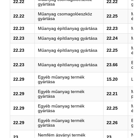
22.22
22.22
gyártása
gyá
Műanyag csomagolóeszköz
Műa
22.22
22.25
gyártása
és 
22.23
Műanyag építőanyag gyártása
22.23
Műa
22.23
Műanyag építőanyag gyártása
22.24
Műa
Műa
22.23
Műanyag építőanyag gyártása
22.25
és 
Egy
22.23
Műanyag építőanyag gyártása
23.66
cem
Egyéb műanyag termék
22.29
15.20
Láb
gyártása
Egyéb műanyag termék
Műa
22.29
22.21
gyártása
pro
Egyéb műanyag termék
Műa
22.29
22.25
gyártása
és 
Egyéb műanyag termék
Eg
22.29
22.26
gyártása
gyá
Nemfém ásványi termék
Ne
23
23