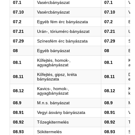
07.1
Vasércbányászat
07.1
Va
07.10
Vasércbányászat
07.10
Va
07.2
Egyéb fém érc bányászata
07.2
Egy
07.21
Urán-, tóriumérc-bányászat
07.21
Urá
07.29
Színesfém érc bányászata
07.29
Szí
08
Egyéb bányászat
08
Eg
Kőfejtés, homok-,
Kőf
08.1
08.1
agyagbányászat
ag
Kőfejtés, gipsz, kréta
Dís
08.11
08.11
bányászata
egy
Kavics-, homok-,
Kav
08.12
08.12
agyagbányászat
kao
08.9
M.n.s. bányászat
08.9
M.n
08.91
Vegyi ásvány bányászata
08.91
Veg
08.92
Tőzegkitermelés
08.92
Tőz
08.93
Sókitermelés
08.93
Sók