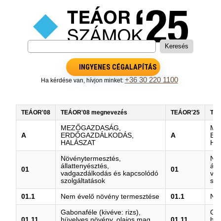
INGYENES CÉGALAPÍTÁS
+36 30 220 1100
Ha kérdése van, hívjon minket:
TEÁOR'08
TEÁOR'08 megnevezés
TEÁOR'25
TEÁ
MEZŐGAZDASÁG,
ME
A
ERDŐGAZDÁLKODÁS,
A
ER
HALÁSZAT
HA
Növénytermesztés,
Növ
állattenyésztés,
áll
01
01
vadgazdálkodás és kapcsolódó
vad
szolgáltatások
szo
01.1
Nem évelő növény termesztése
01.1
Nem
Gabonaféle (kivéve: rizs),
Gab
01.11
hüvelyes növény, olajos mag
01.11
hüv