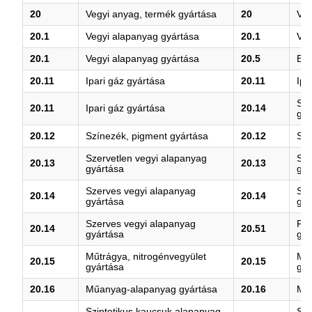
20
Vegyi anyag, termék gyártása
20
Veg
20.1
Vegyi alapanyag gyártása
20.1
Veg
20.1
Vegyi alapanyag gyártása
20.5
Egy
20.11
Ipari gáz gyártása
20.11
Ipa
Sze
20.11
Ipari gáz gyártása
20.14
gyá
20.12
Színezék, pigment gyártása
20.12
Szí
Szervetlen vegyi alapanyag
Sze
20.13
20.13
gyártása
gyá
Szerves vegyi alapanyag
Sze
20.14
20.14
gyártása
gyá
Szerves vegyi alapanyag
Fo
20.14
20.51
gyártása
gyá
Műtrágya, nitrogénvegyület
Műt
20.15
20.15
gyártása
gyá
20.16
Műanyag-alapanyag gyártása
20.16
Mű
Szintetikus kaucsuk alapanyag
Szi