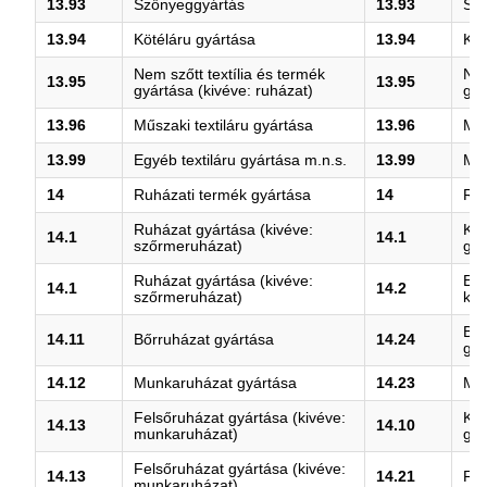
13.93
Szőnyeggyártás
13.93
Sz
13.94
Kötéláru gyártása
13.94
Köt
Nem szőtt textília és termék
Nem
13.95
13.95
gyártása (kivéve: ruházat)
gyá
13.96
Műszaki textiláru gyártása
13.96
Műs
13.99
Egyéb textiláru gyártása m.n.s.
13.99
M.n
14
Ruházati termék gyártása
14
Ruh
Ruházat gyártása (kivéve:
Köt
14.1
14.1
szőrmeruházat)
gyá
Ruházat gyártása (kivéve:
Egy
14.1
14.2
szőrmeruházat)
kie
Bőr
14.11
Bőrruházat gyártása
14.24
gyá
14.12
Munkaruházat gyártása
14.23
Mun
Felsőruházat gyártása (kivéve:
Köt
14.13
14.10
munkaruházat)
gyá
Felsőruházat gyártása (kivéve:
14.13
14.21
Fel
munkaruházat)