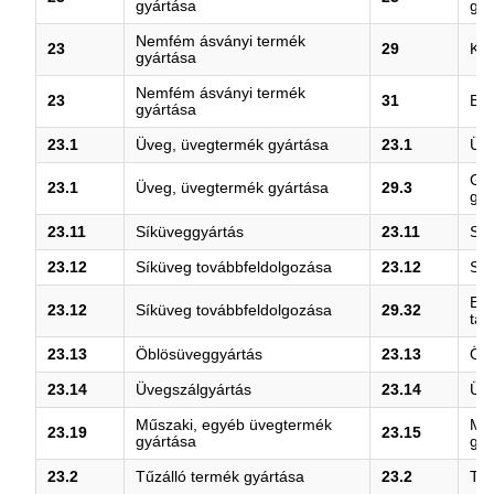
gyártása
gyá
Nemfém ásványi termék
23
29
Köz
gyártása
Nemfém ásványi termék
23
31
Bút
gyártása
23.1
Üveg, üvegtermék gyártása
23.1
Üve
Gép
23.1
Üveg, üvegtermék gyártása
29.3
gyá
23.11
Síküveggyártás
23.11
Sík
23.12
Síküveg továbbfeldolgozása
23.12
Sík
Egy
23.12
Síküveg továbbfeldolgozása
29.32
tar
23.13
Öblösüveggyártás
23.13
Öbl
23.14
Üvegszálgyártás
23.14
Üve
Műszaki, egyéb üvegtermék
Műs
23.19
23.15
gyártása
gyá
23.2
Tűzálló termék gyártása
23.2
Tűz