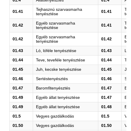
01.4
Állattenyésztés
01.4
Áll
Tejhasznú szarvasmarha
Tej
01.41
01.41
tenyésztése
ten
Egyéb szarvasmarha
Tej
01.42
01.41
tenyésztése
ten
Egyéb szarvasmarha
Eg
01.42
01.42
tenyésztése
ten
01.43
Ló, lóféle tenyésztése
01.43
Ló,
01.44
Teve, teveféle tenyésztése
01.44
Tev
01.45
Juh, kecske tenyésztése
01.45
Juh
01.46
Sertéstenyésztés
01.46
Ser
01.47
Baromfitenyésztés
01.47
Bar
01.49
Egyéb állat tenyésztése
01.47
Bar
01.49
Egyéb állat tenyésztése
01.48
Egy
01.5
Vegyes gazdálkodás
01.5
Ve
01.50
Vegyes gazdálkodás
01.50
Ve