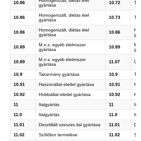
Homogenizált, diétás étel
10.86
10.72
Tar
gyártása
Homogenizált, diétás étel
10.86
10.73
Tés
gyártása
Homogenizált, diétás étel
Hom
10.86
10.86
gyártása
gyá
M.n.s. egyéb élelmiszer
M.n
10.89
10.89
gyártása
gyá
M.n.s. egyéb élelmiszer
10.89
11.07
Üdí
gyártása
10.9
Takarmány gyártása
10.9
Tak
10.91
Haszonállat-eledel gyártása
10.91
Has
10.92
Hobbiállat-eledel gyártása
10.92
Hob
11
Italgyártás
11
Ita
11.0
Italgyártás
11.0
Ita
11.01
Desztillált szeszes ital gyártása
11.01
Des
11.02
Szőlőbor termelése
11.02
Sző