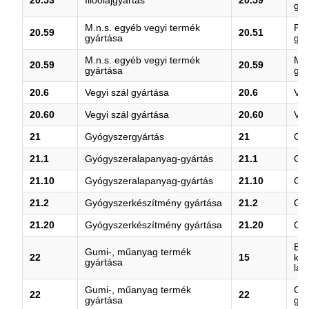
20.53
Illóolajgyártás
20.59
gyá
M.n.s. egyéb vegyi termék
Fo
20.59
20.51
gyártása
gyá
M.n.s. egyéb vegyi termék
M.n
20.59
20.59
gyártása
gyá
20.6
Vegyi szál gyártása
20.6
Veg
20.60
Vegyi szál gyártása
20.60
Veg
21
Gyógyszergyártás
21
Gyó
21.1
Gyógyszeralapanyag-gyártás
21.1
Gyó
21.10
Gyógyszeralapanyag-gyártás
21.10
Gyó
21.2
Gyógyszerkészítmény gyártása
21.2
Gyó
21.20
Gyógyszerkészítmény gyártása
21.20
Gyó
Bőr
Gumi-, műanyag termék
22
15
kés
gyártása
láb
Gumi-, műanyag termék
Gu
22
22
gyártása
gyá