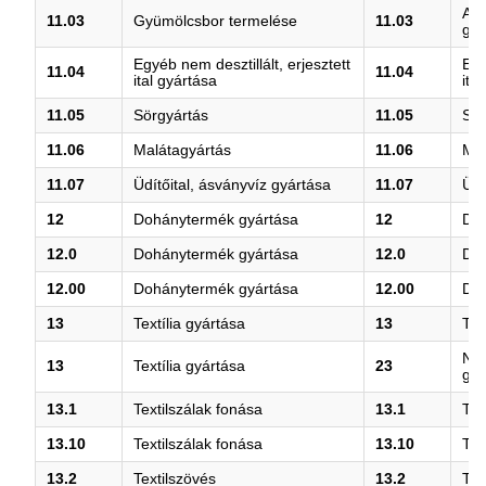
Alm
11.03
Gyümölcsbor termelése
11.03
gyü
Egyéb nem desztillált, erjesztett
Egy
11.04
11.04
ital gyártása
ita
11.05
Sörgyártás
11.05
Sör
11.06
Malátagyártás
11.06
Mal
11.07
Üdítőital, ásványvíz gyártása
11.07
Üdí
12
Dohánytermék gyártása
12
Do
12.0
Dohánytermék gyártása
12.0
Do
12.00
Dohánytermék gyártása
12.00
Do
13
Textília gyártása
13
Tex
Ne
13
Textília gyártása
23
gyá
13.1
Textilszálak fonása
13.1
Tex
13.10
Textilszálak fonása
13.10
Tex
13.2
Textilszövés
13.2
Tex