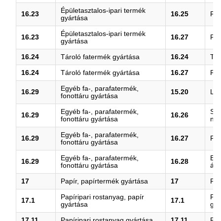
Épületasztalos-ipari termék
16.23
16.25
Fa 
gyártása
Épületasztalos-ipari termék
16.23
16.27
Fat
gyártása
16.24
Tároló fatermék gyártása
16.24
Tár
16.24
Tároló fatermék gyártása
16.27
Fat
Egyéb fa-, parafatermék,
16.29
15.20
Láb
fonottáru gyártása
Egyéb fa-, parafatermék,
Szi
16.29
16.26
fonottáru gyártása
növ
Egyéb fa-, parafatermék,
16.29
16.27
Fat
fonottáru gyártása
Egyéb fa-, parafatermék,
Egy
16.29
16.28
fonottáru gyártása
áru
17
Papír, papírtermék gyártása
17
Pap
Papíripari rostanyag, papír
Pap
17.1
17.1
gyártása
gyá
17.11
Papíripari rostanyag gyártása
17.11
Pap