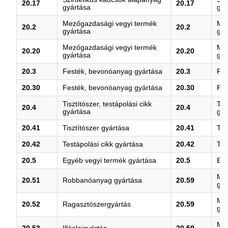
20.17
20.17
gyártása
gyá
Mezőgazdasági vegyi termék
Mez
20.2
20.2
gyártása
gyá
Mezőgazdasági vegyi termék
Mez
20.20
20.20
gyártása
gyá
20.3
Festék, bevonóanyag gyártása
20.3
Fes
20.30
Festék, bevonóanyag gyártása
20.30
Fes
Tisztítószer, testápolási cikk
Tis
20.4
20.4
gyártása
gyá
20.41
Tisztítószer gyártása
20.41
Tis
20.42
Testápolási cikk gyártása
20.42
Tes
20.5
Egyéb vegyi termék gyártása
20.5
Egy
M.n
20.51
Robbanóanyag gyártása
20.59
gyá
M.n
20.52
Ragasztószergyártás
20.59
gyá
M.n