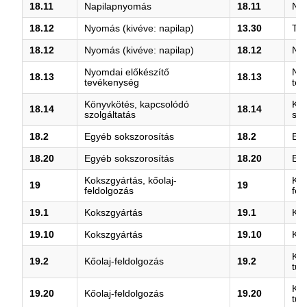
18.11
Napilapnyomás
18.11
Na
18.12
Nyomás (kivéve: napilap)
13.30
Tex
18.12
Nyomás (kivéve: napilap)
18.12
Nyo
Nyomdai előkészítő
Nyo
18.13
18.13
tevékenység
te
Könyvkötés, kapcsolódó
Kön
18.14
18.14
szolgáltatás
szo
18.2
Egyéb sokszorosítás
18.2
Egy
18.20
Egyéb sokszorosítás
18.20
Egy
Kokszgyártás, kőolaj-
Kok
19
19
feldolgozás
fel
19.1
Kokszgyártás
19.1
Kok
19.10
Kokszgyártás
19.10
Kok
Kőo
19.2
Kőolaj-feldolgozás
19.2
tüz
Kőo
19.20
Kőolaj-feldolgozás
19.20
tüz