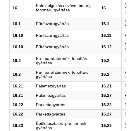
Faf
Fafeldolgozás (kivéve: bútor),
16
16
par
fonottáru gyártása
fon
Fűr
16.1
Fűrészárugyártás
16.1
fel
16.10
Fűrészárugyártás
16.11
Fűr
Fa 
16.10
Fűrészárugyártás
16.12
fel
Fa-, parafatermék, fonottáru
16.2
15.2
Láb
gyártása
Fa-, parafatermék, fonottáru
Fa-
16.2
16.2
gyártása
gyá
16.21
Falemezgyártás
16.21
Fa
16.21
Falemezgyártás
16.27
Fat
16.22
Parkettagyártás
16.22
Par
16.22
Parkettagyártás
16.27
Fat
Épületasztalos-ipari termék
Épü
16.23
16.23
gyártása
gyá