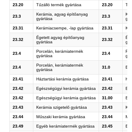
23.20
Tűzálló termék gyártása
23.20
Tűz
Kerámia, agyag építőanyag
Ker
23.3
23.3
gyártása
gyá
23.31
Kerámiacsempe, -lap gyártása
23.31
Ker
Égetett agyag építőanyag
Ége
23.32
23.32
gyártása
gyá
Porcelán, kerámiatermék
Por
23.4
23.4
gyártása
gyá
Porcelán, kerámiatermék
23.4
31.0
Bút
gyártása
23.41
Háztartási kerámia gyártása
23.41
Ház
23.42
Egészségügyi kerámia gyártása
23.42
Egé
23.42
Egészségügyi kerámia gyártása
31.00
Bút
23.43
Kerámia szigetelő gyártása
23.43
Ker
23.44
Műszaki kerámia gyártása
23.44
Műs
23.49
Egyéb kerámiatermék gyártása
23.45
Egy