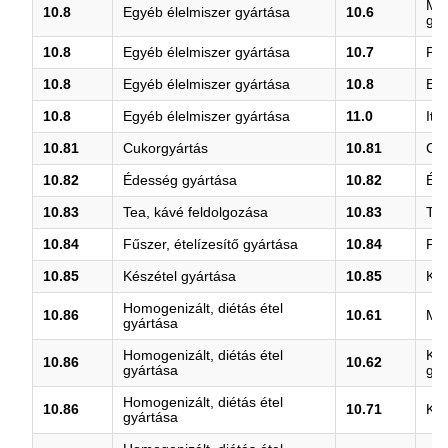
Mal
10.8
Egyéb élelmiszer gyártása
10.6
gyá
10.8
Egyéb élelmiszer gyártása
10.7
Pék
10.8
Egyéb élelmiszer gyártása
10.8
Egy
10.8
Egyéb élelmiszer gyártása
11.0
Ita
10.81
Cukorgyártás
10.81
Cuk
10.82
Édesség gyártása
10.82
Éde
10.83
Tea, kávé feldolgozása
10.83
Tea
10.84
Fűszer, ételízesítő gyártása
10.84
Fűs
10.85
Készétel gyártása
10.85
Kés
Homogenizált, diétás étel
10.86
10.61
Mal
gyártása
Homogenizált, diétás étel
Kem
10.86
10.62
gyártása
gyá
Homogenizált, diétás étel
10.86
10.71
Ken
gyártása