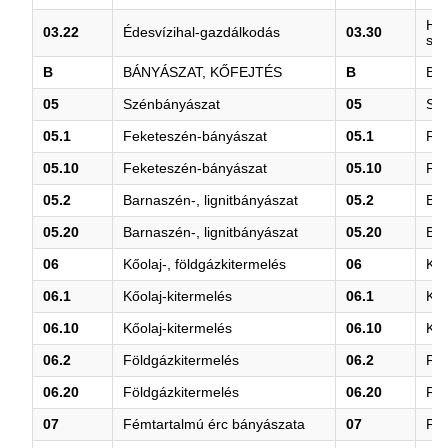
Hal
03.22
Édesvízihal-gazdálkodás
03.30
szo
B
BÁNYÁSZAT, KŐFEJTÉS
B
BÁ
05
Szénbányászat
05
Sz
05.1
Feketeszén-bányászat
05.1
Fe
05.10
Feketeszén-bányászat
05.10
Fe
05.2
Barnaszén-, lignitbányászat
05.2
Bar
05.20
Barnaszén-, lignitbányászat
05.20
Bar
06
Kőolaj-, földgázkitermelés
06
Kőo
06.1
Kőolaj-kitermelés
06.1
Kőo
06.10
Kőolaj-kitermelés
06.10
Kőo
06.2
Földgázkitermelés
06.2
Föl
06.20
Földgázkitermelés
06.20
Föl
07
Fémtartalmú érc bányászata
07
Fém