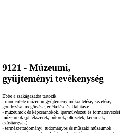
9121 - Múzeumi,
gyűjteményi tevékenység
Ebbe a szakágazatba tartozik
- mindenféle múzeumi gyűjtemény működtetése, kezelése,
gondozása, megőrzése, értékelése és kiállítása:
- múzeumok és képcsarnokok, iparművészeti és formatervezési
múzeumok (pl. ékszerek, bútorok, öltözetek, kerámiák,
ezüsttárgyak)
- természettudományi, tudományos és műszaki múzeumok,