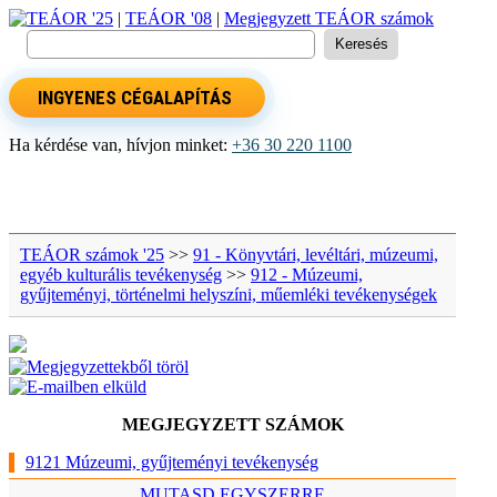
TEÁOR '25
|
TEÁOR '08
|
Megjegyzett TEÁOR számok
INGYENES CÉGALAPÍTÁS
Ha kérdése van, hívjon minket:
+36 30 220 1100
TEÁOR számok '25
>>
91 - Könyvtári, levéltári, múzeumi,
egyéb kulturális tevékenység
>>
912 - Múzeumi,
gyűjteményi, történelmi helyszíni, műemléki tevékenységek
MEGJEGYZETT SZÁMOK
9121 Múzeumi, gyűjteményi tevékenység
MUTASD EGYSZERRE