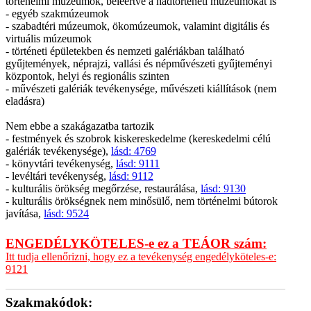
történelmi múzeumok, beleértve a hadtörténeti múzeumokat is
- egyéb szakmúzeumok
- szabadtéri múzeumok, ökomúzeumok, valamint digitális és
virtuális múzeumok
- történeti épületekben és nemzeti galériákban található
gyűjtemények, néprajzi, vallási és népművészeti gyűjteményi
központok, helyi és regionális szinten
- művészeti galériák tevékenysége, művészeti kiállítások (nem
eladásra)
Nem ebbe a szakágazatba tartozik
- festmények és szobrok kiskereskedelme (kereskedelmi célú
galériák tevékenysége),
lásd: 4769
- könyvtári tevékenység,
lásd: 9111
- levéltári tevékenység,
lásd: 9112
- kulturális örökség megőrzése, restaurálása,
lásd: 9130
- kulturális örökségnek nem minősülő, nem történelmi bútorok
javítása,
lásd: 9524
ENGEDÉLYKÖTELES-e ez a TEÁOR szám:
Itt tudja ellenőrizni, hogy ez a tevékenység engedélyköteles-e:
9121
Szakmakódok: