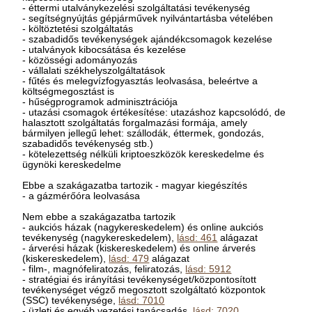
- éttermi utalványkezelési szolgáltatási tevékenység
- segítségnyújtás gépjárművek nyilvántartásba vételében
- költöztetési szolgáltatás
- szabadidős tevékenységek ajándékcsomagok kezelése
- utalványok kibocsátása és kezelése
- közösségi adományozás
- vállalati székhelyszolgáltatások
- fűtés és melegvízfogyasztás leolvasása, beleértve a
költségmegosztást is
- hűségprogramok adminisztrációja
- utazási csomagok értékesítése: utazáshoz kapcsolódó, de
halasztott szolgáltatás forgalmazási formája, amely
bármilyen jellegű lehet: szállodák, éttermek, gondozás,
szabadidős tevékenység stb.)
- kötelezettség nélküli kriptoeszközök kereskedelme és
ügynöki kereskedelme
Ebbe a szakágazatba tartozik - magyar kiegészítés
- a gázmérőóra leolvasása
Nem ebbe a szakágazatba tartozik
- aukciós házak (nagykereskedelem) és online aukciós
tevékenység (nagykereskedelem),
lásd: 461
alágazat
- árverési házak (kiskereskedelem) és online árverés
(kiskereskedelem),
lásd: 479
alágazat
- film-, magnófeliratozás, feliratozás,
lásd: 5912
- stratégiai és irányítási tevékenységet/központosított
tevékenységet végző megosztott szolgáltató központok
(SSC) tevékenysége,
lásd: 7010
- üzleti és egyéb vezetési tanácsadás,
lásd: 7020