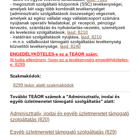
- megosztott szolgáltató központok (SSC) tevékenységei,
amelyek két vagy több kombinált tevékenységet
(adminisztratív szolgáltatások összessége) végeznek,
amelyek az egész vállalat vagy vállalatcsoport számára
nyújtanak operatív feladatokat, pl. recepció, pénzügyi
tervezés, számlázás és nyilvántartás-vezetés, személyzeti
és levelezési szolgáltatások,
lásd: 8210
- iratátírási szolgáltatások nyújtása,
lásd: 8210
- m.n.s. vállalkozást támogató szolgáltatási tevékenység
közvetítői tevékenysége,
lásd: 8240
ENGEDÉLYKÖTELES-e ez a TEÁOR szám:
Itt tudja ellenőrizni, hogy ez a tevékenység engedélyköteles-
e: 8299
Szakmakódok:
8299 teáor alatti szakmakódok
További TEÁOR számok a "Adminisztratív, irodai és
egyéb üzletmenetet támogató szolgáltatás" alatt:
Adminisztratív, irodai és egyéb üzletmenetet támogató
szolgáltatás (820)
Egyéb üzletmenetet támogató szolgáltatás (829)