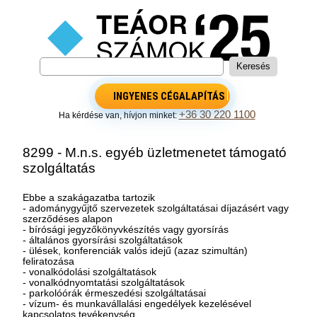
INGYENES CÉGALAPÍTÁS
+36 30 220 1100
Ha kérdése van, hívjon minket:
8299 - M.n.s. egyéb üzletmenetet támogató
szolgáltatás
Ebbe a szakágazatba tartozik
- adománygyűjtő szervezetek szolgáltatásai díjazásért vagy
szerződéses alapon
- bírósági jegyzőkönyvkészítés vagy gyorsírás
- általános gyorsírási szolgáltatások
- ülések, konferenciák valós idejű (azaz szimultán)
feliratozása
- vonalkódolási szolgáltatások
- vonalkódnyomtatási szolgáltatások
- parkolóórák érmeszedési szolgáltatásai
- vízum- és munkavállalási engedélyek kezelésével
kapcsolatos tevékenység