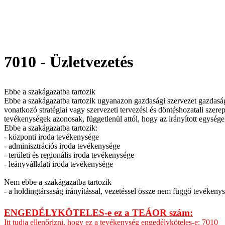
7010 - Üzletvezetés
Ebbe a szakágazatba tartozik
Ebbe a szakágazatba tartozik ugyanazon gazdasági szervezet gazdasági e
vonatkozó stratégiai vagy szervezeti tervezési és döntéshozatali szer
tevékenységek azonosak, függetlenül attól, hogy az irányított egysége
Ebbe a szakágazatba tartozik:
- központi iroda tevékenysége
- adminisztrációs iroda tevékenysége
- területi és regionális iroda tevékenysége
- leányvállalati iroda tevékenysége
Nem ebbe a szakágazatba tartozik
- a holdingtársaság irányítással, vezetéssel össze nem függő tevékeny
ENGEDÉLYKÖTELES-e ez a TEÁOR szám:
Itt tudja ellenőrizni, hogy ez a tevékenység engedélyköteles-e: 7010