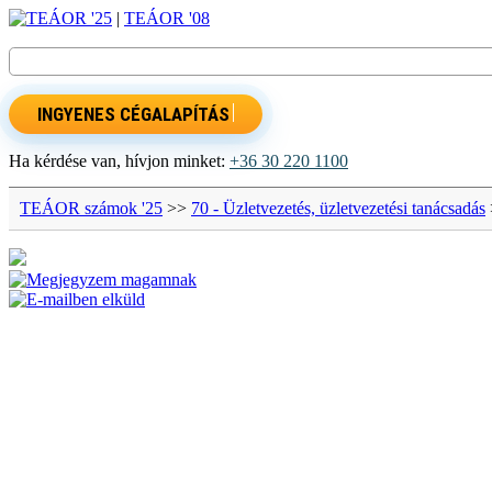
TEÁOR '25
|
TEÁOR '08
INGYENES CÉGALAPÍTÁS
Ha kérdése van, hívjon minket:
+36 30 220 1100
TEÁOR számok '25
>>
70 - Üzletvezetés, üzletvezetési tanácsadás