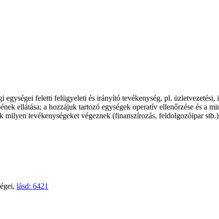
gységei feletti felügyeleti és irányító tevékenység, pl. üzletvezetési, i
epének ellátása; a hozzájuk tartozó egységek operatív ellenőrzése és a 
k milyen tevékenységeket végeznek (finanszírozás, feldolgozóipar stb.)
ségei,
lásd: 6421