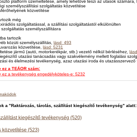
osztó platform üzemeltetése, amely lehetővé teszi az utasok számára, h
légi személyszállítási szolgáltatás közvetítése
sférőhelyének közvetítése
rtozik még
axirádiós szolgáltatással, a szállítási szolgáltatástól elkülönülten
si szolgáltatás személyszállításra
ba tartozik
yéb közúti személyszállítás,
lásd: 493
rufuvarozás közvetítése,
lásd: 5231
ltetése jármű (autó, motorkerékpár, stb.) vezető nélkül bérléséhez,
lás
iegészítő utazási tanácsadás vagy szakvélemény mellett foglalási szolgá
tazási és élelmezési tevékenység, azaz utazási iroda és utazásszervez
ez a TEÁOR szám:
hogy ez a tevékenység engedélyköteles-e: 5232
kmakódok
a "Raktározás, tárolás, szállítást kiegészítő tevékenység" alatt:
szállítást kiegészítő tevékenység (520)
s közvetítése (523)