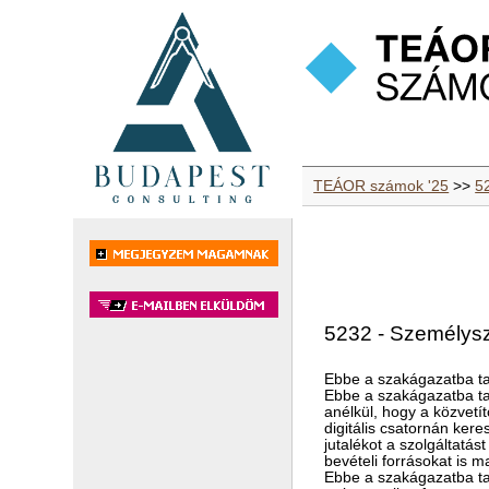
TEÁOR számok '25
>>
52
5232 - Személyszá
Ebbe a szakágazatba ta
Ebbe a szakágazatba tart
anélkül, hogy a közvetí
digitális csatornán kere
jutalékot a szolgáltatás
bevételi forrásokat is 
Ebbe a szakágazatba ta