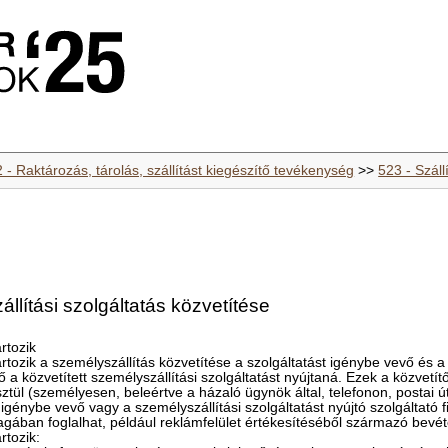
 - Raktározás, tárolás, szállítást kiegészítő tevékenység
>>
523 - Száll
llítási szolgáltatás közvetítése
rtozik
ozik a személyszállítás közvetítése a szolgáltatást igénybe vevő és a s
tő a közvetített személyszállítási szolgáltatást nyújtaná. Ezek a közvet
sztül (személyesen, beleértve a házaló ügynök által, telefonon, postai út
t igénybe vevő vagy a személyszállítási szolgáltatást nyújtó szolgáltató
magában foglalhat, például reklámfelület értékesítéséből származó bevéte
rtozik: