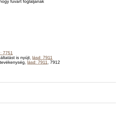
ogy fuvart foglaljanak
d: 7751
ltatást is nyújt,
lásd: 7911
ő tevékenység,
lásd: 7911
, 7912