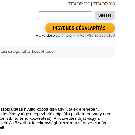
TEÁOR '25
|
TEÁOR '08
INGYENES CÉGALAPÍTÁS
Ha kérdése van, hívjon minket:
+36 30 220 1100
ítási szolgáltatás közvetítése
zolgáltatás nyújtó között díj vagy jutalék ellenében,
ítői tevékenységek végezhetők digitális platformon vagy nem
on stb. történő közvetítést). A közvetítés díját vagy a
 fizeti. A közvetítői tevékenységből származó bevétel más
lt.