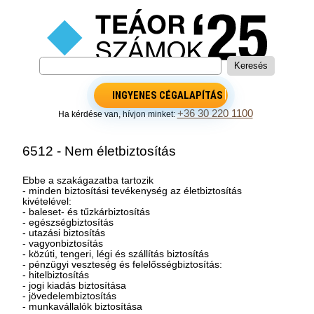
INGYENES CÉGALAPÍTÁS
+36 30 220 1100
Ha kérdése van, hívjon minket:
6512 - Nem életbiztosítás
Ebbe a szakágazatba tartozik
- minden biztosítási tevékenység az életbiztosítás
kivételével:
- baleset- és tűzkárbiztosítás
- egészségbiztosítás
- utazási biztosítás
- vagyonbiztosítás
- közúti, tengeri, légi és szállítás biztosítás
- pénzügyi veszteség és felelősségbiztosítás:
- hitelbiztosítás
- jogi kiadás biztosítása
- jövedelembiztosítás
- munkavállalók biztosítása