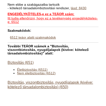
Nem ebbe a szakágazatba tartozik
- kötelező társadalombiztosítási rendszer,
lásd: 8430
ENGEDÉLYKÖTELES-e ez a TEÁOR szám:
Itt tudja ellenőrizni, hogy ez a tevékenység engedélyköteles-
e: 6512
Szakmakódok:
6512 teáor alatti szakmakódok
További TEÁOR számok a "Biztosítás,
viszontbiztosítás, nyugdíjalapok (kivéve: kötelező
társadalombiztosítás)" alatt:
Biztosítás (651)
Életbiztosítás (6511)
Nem életbiztosítás (6512)
Biztosítás, viszontbiztosítás, nyugdíjalapok (kivéve:
kötelező társadalombiztosítás) (650)