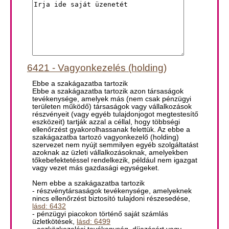
6421 - Vagyonkezelés (holding)
Ebbe a szakágazatba tartozik
Ebbe a szakágazatba tartozik azon társaságok
tevékenysége, amelyek más (nem csak pénzügyi
területen működő) társaságok vagy vállalkozások
részvényeit (vagy egyéb tulajdonjogot megtestesítő
eszközeit) tartják azzal a céllal, hogy többségi
ellenőrzést gyakorolhassanak felettük. Az ebbe a
szakágazatba tartozó vagyonkezelő (holding)
szervezet nem nyújt semmilyen egyéb szolgáltatást
azoknak az üzleti vállalkozásoknak, amelyekben
tőkebefektetéssel rendelkezik, például nem igazgat
vagy vezet más gazdasági egységeket.
Nem ebbe a szakágazatba tartozik
- részvénytársaságok tevékenysége, amelyeknek
nincs ellenőrzést biztosító tulajdoni részesedése,
lásd: 6432
- pénzügyi piacokon történő saját számlás
üzletkötések,
lásd: 6499