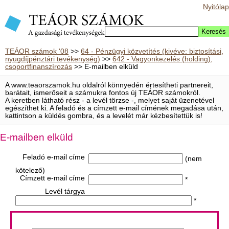
Nyitólap
TEÁOR számok '08
>>
64 - Pénzügyi közvetítés (kivéve: biztosítási,
nyugdíjpénztári tevékenység)
>>
642 - Vagyonkezelés (holding),
csoportfinanszírozás
>> E-mailben elküld
A www.teaorszamok.hu oldalról könnyedén értesítheti partnereit,
barátait, ismerőseit a számukra fontos új TEÁOR számokról.
A keretben látható rész - a levél törzse -, melyet saját üzenetével
egészíthet ki. A feladó és a címzett e-mail címének megadása után,
kattintson a küldés gombra, és a levelét már kézbesítettük is!
E-mailben elküld
Feladó e-mail címe
(nem
kötelező)
Címzett e-mail címe
*
Levél tárgya
*